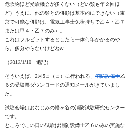
危険物ほど受験機会が多くない（どの類も年２回ほ
ど）うえに、他の類との併願は基本的にできない（東
京で可能な併願は、電気工事士免状持ちで乙４・乙７
または甲４・乙７のみ）。
これはフルビットするとしたら一体何年かかるのや
ら。多分やらないけどねw
（2012/1/18 追記）
そういえば、2月5日（日）に行われる、
消防設備士
乙
６の受験票ダウンロードの通知メールがきていまし
た。
試験会場はおなじみの幡ヶ谷の消防試験研究センター
です。
ところでこの日の試験は消防設備士乙６のみの実施な