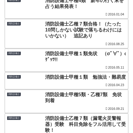
消防設備士甲種4類 新年の行く末を
消防設備士
占う結果発表！
2016.01.04
消防設備士乙種７類合格！（たった
消防設備士
10問しかない試験で落ちるわけには
いかない） 追記あり
2016.08.25
消防設備士甲種１類免状 （σﾟ∀ﾟ）σ
消防設備士
ｹﾞｯﾂ!!
2016.05.11
消防設備士甲種１類 勉強法・難易度
消防設備士
2016.04.23
消防設備士甲種5類・乙種7類 免状
消防設備士
到着
2016.09.21
消防設備士乙種７類（漏電火災警報
消防設備士
器）受験 科目免除をフル活用して受
験！