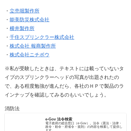
・
立売堀製作所
・
能美防災株式会社
・
横井製作所
・
千住スプリンクラー株式会社
・
株式会社 報商製作所
・
株式会社ニチボウ
※私が受験したときは、テキストには載っていないタ
イプのスプリンクラーヘッドの写真が出題されたの
で、ある程度勉強が進んだら、各社のＨＰで製品のラ
インナップを確認してみるのもいいでしょう。
消防法
e-Gov 法令検索
電子政府の総合窓口（e-Gov）。法令（憲法・法律・
政令・勅令・府省令・規則）の内容を検索して提供し
ます。