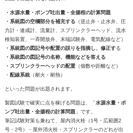
・水源水量・ポンプ吐出量・全揚程の計算問題
・系統図の空欄部分を補充する
（逆止弁・止水弁、圧
力計・連成計、流量計、スプリンクラーヘッド、流水
検知装置、一斉開放弁、末端試験弁、電気配線など）
・系統図の図記号や配置の誤りを指摘し、修正す
る
・系統図の図記号の名称、機能などを答える
・スプリンクラーヘッドの配置
（個数や距離など）
・
配線系統
（耐火・耐熱）
といった問題が出題されます。
製図試験で確実に点を稼げる問題は、「
水源水量・ポ
ンプ吐出量・全揚程の計算問題
」です。
筆記試験対策も兼ねて、屋内消火栓（1号・広範囲2
号・2号）・屋外消火栓・スプリンクラーのどれが出