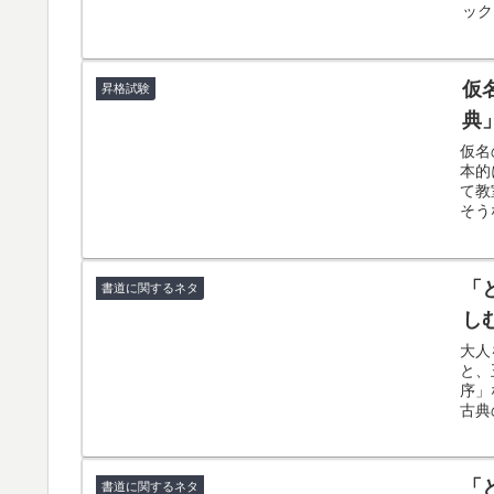
ック
仮
昇格試験
典
仮名
本的
て教
そう
「
書道に関するネタ
し
大人
と、
序」
古典
「
書道に関するネタ