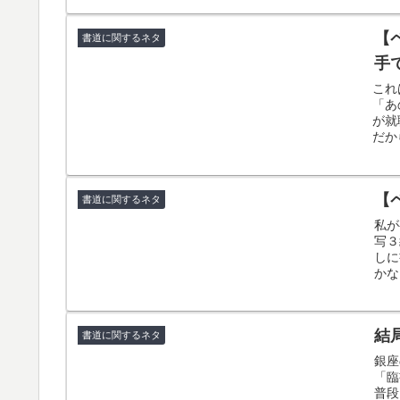
【
書道に関するネタ
手
これ
「あ
が就
だか
【
書道に関するネタ
私が
写３
しに
かな
結
書道に関するネタ
銀座
「臨
普段