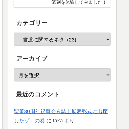
篆刻を体験してみました！
カテゴリー
アーカイブ
最近のコメント
聖筆30周年祝賀会＆誌上展表彰式に出席
したゾ！の巻
に
taka
より