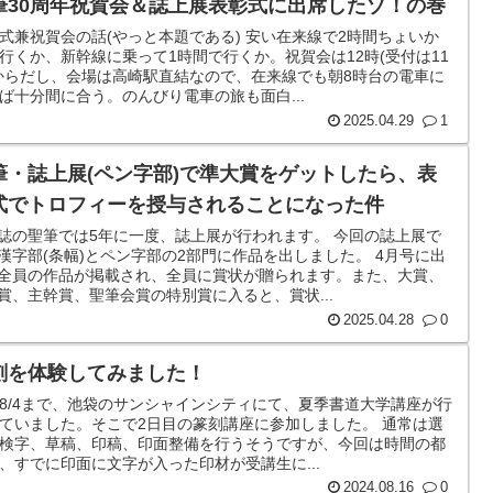
筆30周年祝賀会＆誌上展表彰式に出席したゾ！の巻
式兼祝賀会の話(やっと本題である) 安い在来線で2時間ちょいか
行くか、新幹線に乗って1時間で行くか。祝賀会は12時(受付は11
からだし、会場は高崎駅直結なので、在来線でも朝8時台の電車に
ば十分間に合う。のんびり電車の旅も面白...
2025.04.29
1
筆・誌上展(ペン字部)で準大賞をゲットしたら、表
式でトロフィーを授与されることになった件
誌の聖筆では5年に一度、誌上展が行われます。 今回の誌上展で
漢字部(条幅)とペン字部の2部門に作品を出しました。 4月号に出
全員の作品が掲載され、全員に賞状が贈られます。また、大賞、
賞、主幹賞、聖筆会賞の特別賞に入ると、賞状...
2025.04.28
0
刻を体験してみました！
2~8/4まで、池袋のサンシャインシティにて、夏季書道大学講座が行
ていました。そこで2日目の篆刻講座に参加しました。 通常は選
検字、草稿、印稿、印面整備を行うそうですが、今回は時間の都
、すでに印面に文字が入った印材が受講生に...
2024.08.16
0