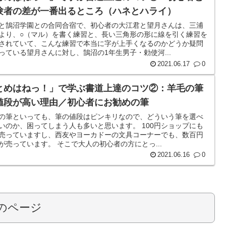
験者の差が一番出るところ（ハネとハライ）
と鵠沼学園との合同合宿で、初心者の大江君と望月さんは、三浦
より、○（マル）を書く練習と、長い三角形の形に線を引く練習を
されていて、こんな練習で本当に字が上手くなるのかどうか疑問
っている望月さんに対し、鵠沼の1年生男子・勅使河...
2021.06.17
0
とめはねっ！」で学ぶ書道上達のコツ②：羊毛の筆
値段が高い理由／初心者にお勧めの筆
の筆といっても、筆の値段はピンキリなので、どういう筆を選べ
いのか、困ってしまう人も多いと思います。 100円ショップにも
売っていますし、西友やヨーカドーの文具コーナーでも、数百円
が売っています。 そこで大人の初心者の方にとっ...
2021.06.16
0
のページ