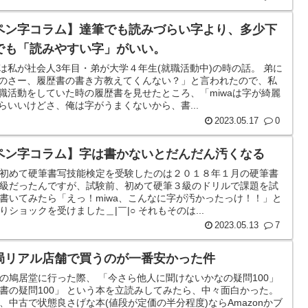
ペン字コラム】達筆でも読みづらい字より、多少下
でも「読みやすい字」がいい。
は私が社会人3年目・弟が大学４年生(就職活動中)の時の話。 弟に
のさー、履歴書の書き方教えてくんない？」と言われたので、私
職活動をしていた時の履歴書を見せたところ、「miwaは字が綺麗
らいいけどさ、俺は字がうまくないから、書...
2023.05.17
0
ペン字コラム】字は書かないとだんだん汚くなる
初めて硬筆書写技能検定を受験したのは２０１８年１月の硬筆書
級だったんですが、試験前、初めて硬筆３級のドリルで課題を試
書いてみたら「えっ！miwa、こんなに字が汚かったっけ！！」と
りショックを受けました＿|￣|○ それもそのは...
2023.05.13
7
局リアル店舗で買うのが一番安かった件
の鳩居堂に行った際、 「今さら他人に聞けないかなの疑問100」
書の疑問100」 という本を立読みしてみたら、中々面白かった。
、中古で状態良さげな本(値段が定価の半分程度)ならAmazonかブ