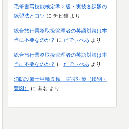
毛筆書写技能検定準２級・実技各課題の
練習法とコツ
に
チビ猫
より
総合旅行業務取扱管理者の英語対策は本
当に不要なのか？
に
だでぃべあ
より
総合旅行業務取扱管理者の英語対策は本
当に不要なのか？
に
だでぃべあ
より
消防設備士甲種５類 実技対策（鑑別・
製図）
に
匿名
より