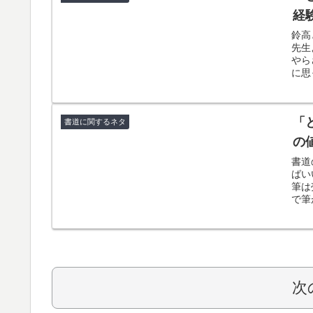
経
鈴高
先生
やら
に思
「
書道に関するネタ
の
書道
ばい
筆は
で筆
次