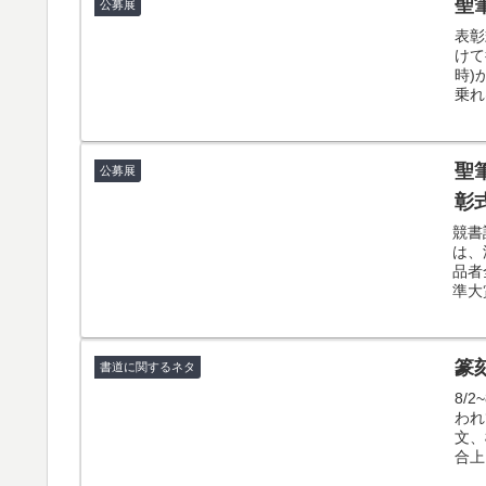
聖
公募展
表彰
けて
時)
乗れ
聖
公募展
彰
競書
は、
品者
準大
篆
書道に関するネタ
8/
われ
文、
合上