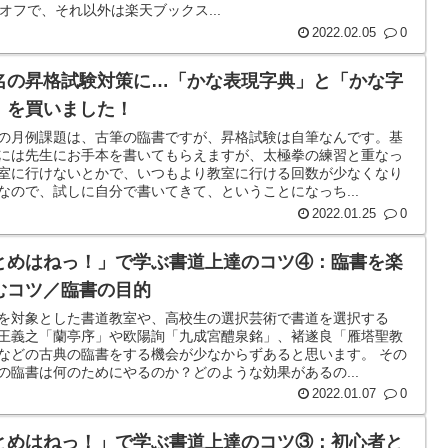
オフで、それ以外は楽天ブックス...
2022.02.05
0
名の昇格試験対策に…「かな表現字典」と「かな字
」を買いました！
の月例課題は、古筆の臨書ですが、昇格試験は自筆なんです。基
には先生にお手本を書いてもらえますが、太極拳の練習と重なっ
室に行けないとかで、いつもより教室に行ける回数が少なくなり
なので、試しに自分で書いてきて、ということになっち...
2022.01.25
0
とめはねっ！」で学ぶ書道上達のコツ④：臨書を楽
むコツ／臨書の目的
を対象とした書道教室や、高校生の選択芸術で書道を選択する
王義之「蘭亭序」や欧陽詢「九成宮醴泉銘」、褚遂良「雁塔聖教
などの古典の臨書をする機会が少なからずあると思います。 その
の臨書は何のためにやるのか？どのような効果があるの...
2022.01.07
0
とめはねっ！」で学ぶ書道上達のコツ③：初心者と