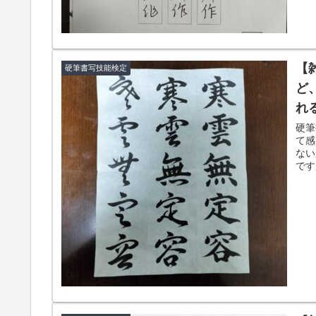
【
硬筆書写技能検定
ど
れ
硬筆
て感
ない
です