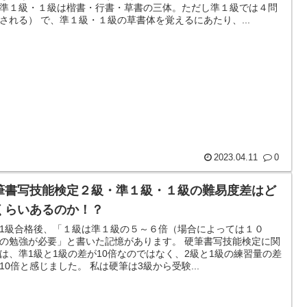
準１級・１級は楷書・行書・草書の三体。ただし準１級では４問
される） で、準１級・１級の草書体を覚えるにあたり、...
2023.04.11
0
筆書写技能検定２級・準１級・１級の難易度差はど
くらいあるのか！？
1級合格後、「１級は準１級の５～６倍（場合によっては１０
の勉強が必要」と書いた記憶があります。 硬筆書写技能検定に関
は、準1級と1級の差が10倍なのではなく、2級と1級の練習量の差
10倍と感じました。 私は硬筆は3級から受験...