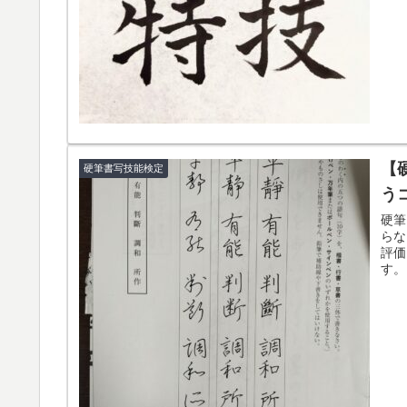
【
硬筆書写技能検定
う
硬筆
らな
評価
す。