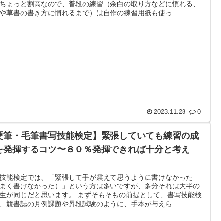
ちょっと割高なので、普段の練習（余白の取り方などに慣れる、
や草書の書き方に慣れるまで）は自作の練習用紙も使っ...
2023.11.28
0
硬筆・毛筆書写技能検定】緊張していても練習の成
を発揮するコツ〜８０％発揮できれば十分と考え
。
技能検定では、「緊張して手が震えて思うように書けなかった
まく書けなかった）」という方は多いですが、多分それは大半の
生が同じだと思います。 まずそもそもの前提として、書写技能検
、競書誌の月例課題や昇段試験のように、手本が与えら...