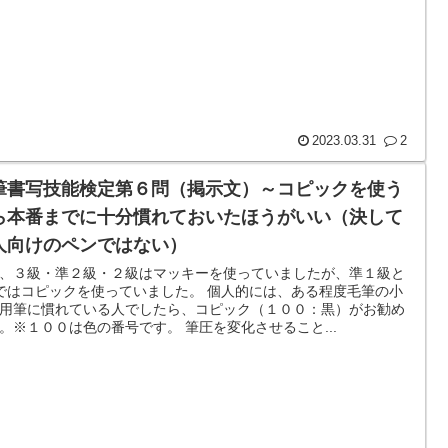
2023.03.31
2
筆書写技能検定第６問（掲示文）～コピックを使う
ら本番までに十分慣れておいたほうがいい（決して
人向けのペンではない）
、３級・準２級・２級はマッキーを使っていましたが、準１級と
ではコピックを使っていました。 個人的には、ある程度毛筆の小
用筆に慣れている人でしたら、コピック（１００：黒）がお勧め
。※１００は色の番号です。 筆圧を変化させること...