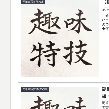
【
硬筆書写技能検定
よ
「硬
い？
ので
◆何
硬
硬筆書写技能検定1級
級
硬筆
で書