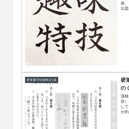
体、
出題
硬
硬筆書写技能検定1級
の
漢検
倍）
して
が約