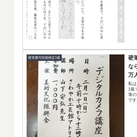
硬
硬筆書写技能検定1級
な
万
私は
1級
筆の
です