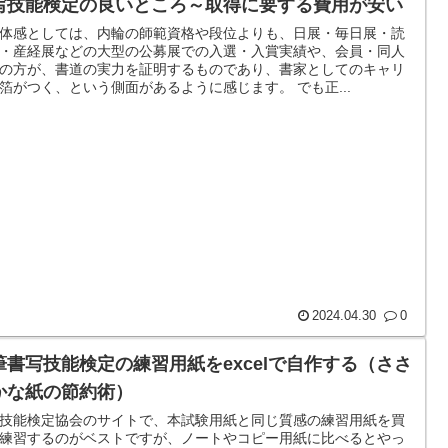
写技能検定の良いところ～取得に要する費用が安い
体感としては、内輪の師範資格や段位よりも、日展・毎日展・読
・産経展などの大型の公募展での入選・入賞実績や、会員・同人
の方が、書道の実力を証明するものであり、書家としてのキャリ
箔がつく、という側面があるように感じます。 でも正...
2024.04.30
0
筆書写技能検定の練習用紙をexcelで自作する（ささ
かな紙の節約術）
技能検定協会のサイトで、本試験用紙と同じ質感の練習用紙を買
練習するのがベストですが、ノートやコピー用紙に比べるとやっ