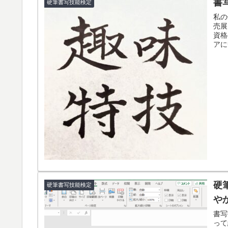
書
硬筆書写技能検定
私の
売展
資格
アに
硬
硬筆書写技能検定
や
書写
って