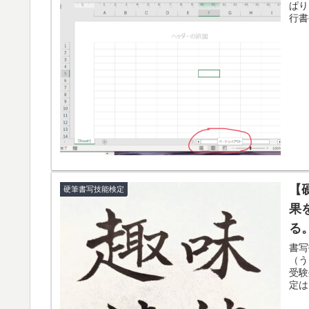
ぱり
行書
【
硬筆書写技能検定
果
る
書写
（う
受験
定は