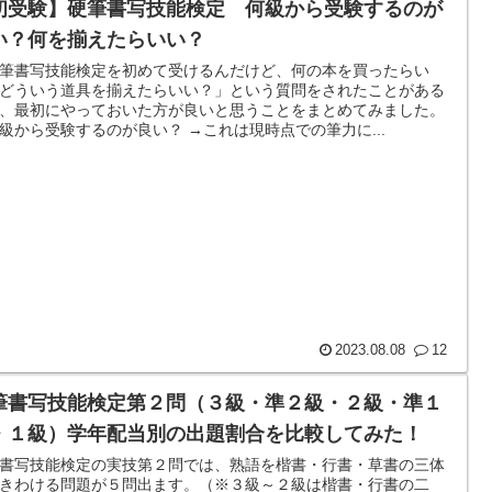
初受験】硬筆書写技能検定 何級から受験するのが
い？何を揃えたらいい？
筆書写技能検定を初めて受けるんだけど、何の本を買ったらい
どういう道具を揃えたらいい？」という質問をされたことがある
、最初にやっておいた方が良いと思うことをまとめてみました。
級から受験するのが良い？ →これは現時点での筆力に...
2023.08.08
12
筆書写技能検定第２問（３級・準２級・２級・準１
・１級）学年配当別の出題割合を比較してみた！
書写技能検定の実技第２問では、熟語を楷書・行書・草書の三体
きわける問題が５問出ます。（※３級～２級は楷書・行書の二