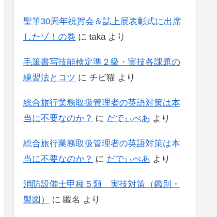
聖筆30周年祝賀会＆誌上展表彰式に出席
したゾ！の巻
に
taka
より
毛筆書写技能検定準２級・実技各課題の
練習法とコツ
に
チビ猫
より
総合旅行業務取扱管理者の英語対策は本
当に不要なのか？
に
だでぃべあ
より
総合旅行業務取扱管理者の英語対策は本
当に不要なのか？
に
だでぃべあ
より
消防設備士甲種５類 実技対策（鑑別・
製図）
に
匿名
より