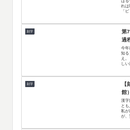
はる
れは
「ビ
第
刻字
過
今年
知る
え。
しい
【
刻字
館
漢字
とも
私が
が、