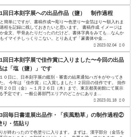
41回日本刻字展への出品作品（鹽） 制作過程
と簡単にですが、書稿作成〜彫り〜色塗り〜金箔はり〜額入れま
過程を記録に残しておきたいと思います。 書稿作成 イメージは
か金文、甲骨あたりだったのだけど、書体字典をみても…なんか
もイマイチしっくりこない。とりあえず「篆書体や金...
2023.02.04
0
41回日本刻字展で佳作賞に入りました〜今回の出品
品は「塩（鹽）」です
１０日に、日本刻字展の鑑別・審査の結果通知ハガキがやってき
た。 今年は「佳作賞」に入賞しました！２回目の佳作です。 拙作
月２０日（金）～１月２６日（木）まで、東京都美術館にて展示
る予定です。一般公募部門エリアのどこかにありま...
2023.01.18
0
73回毎日書道展出品作・「疾風勁草」の制作過程②
塗り・箔貼り
りが終わったので色塗りに入ります。 まずは、漢字部分（金箔を