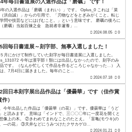
024年毎日書道展の入選作品は「磨礪」 です！
24年の入選作品は「磨礪（まれい）」です。 Oplus_0 これは「菜
（洪自誠）」からの引用で、「刃物などをとぎみがくこと。転じ
学問や技芸などにはげむこと。」という意味です。 磨礪の後ろに
（磨礪）当如百煉之金 急就者非邃養」...
2024.08.05
0
75回毎日書道展～刻字部、無事入選しました！
５月にかけて制作していた刻字が毎日書道展に入選しました。
lus_131072 今年は漢字部Ⅰ類には出品しなかったので、刻字のみ
品です。（なんか忙しくて作品を作るどころじゃなかった…） 入
は、7月4日に届きました。毎年のこと...
2024.07.18
0
42回日本刻字展出品作品は「優曇華」です（佳作賞
賞作）
、今年出品した作品は「優曇華（の花）」です。優曇華は「うど
」と読みます。 意味は「インドで、三〇〇〇年に一度花を開くと
想像上の木。 ②きわめてまれなことのたとえ。「盲亀(モウキ)の
、―の花」 ③天井などにうみつけたクサカゲロ...
2024.01.21
0