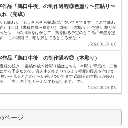
字作品「鶏口牛後」の制作過程③色塗り〜箔貼り〜
入れ（完成）
りも終わり、もうそろそろ完成に近づいてきてます（これで終わ
す） 1回目（書稿作成〜捨彫り） 2回目（本彫り） 色塗り 彫りが
ったら、上の用紙をはがして、箔を貼る予定のところに朱墨を塗
す。 この段階で、彫り残してるところがない...
2022.01.15
0
字作品「鶏口牛後」の制作過程②（本彫り）
過程の続き。 書稿作成〜捨彫り編はこちら↓ 本彫り 背景は、二色
にする予定なので、真ん中のあたりで5ミリ程度の段差を付けま
 横から見るとこのくらい差がついてます 凸部分の本彫りが終わ
ら、「牛」の字をカーボンで転写します。 で...
2022.01.14
0
のページ