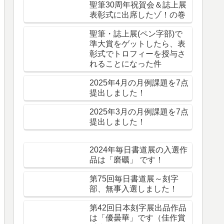
聖筆30周年祝賀会＆誌上展
表彰式に出席したゾ！の巻
聖筆・誌上展(ペン字部)で
準大賞をゲットしたら、表
彰式でトロフィーを授与さ
れることになった件
2025年4月の月例課題を7点
提出しました！
2025年3月の月例課題を7点
提出しました！
2024年毎日書道展の入選作
品は「磨礪」 です！
第75回毎日書道展～刻字
部、無事入選しました！
第42回日本刻字展出品作品
は「優曇華」です（佳作賞