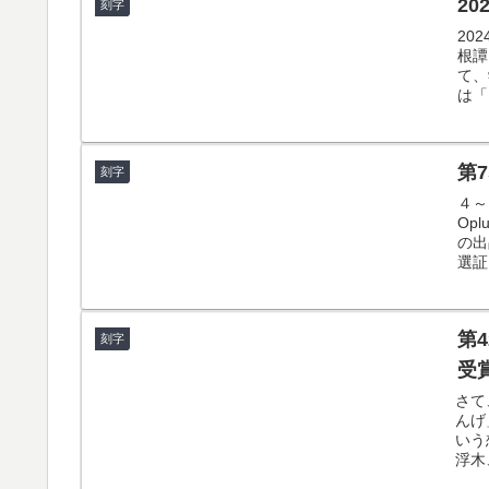
2
刻字
20
根譚
て、
は「
第
刻字
４～
Op
の出
選証
第
刻字
受
さて
んげ
いう
浮木