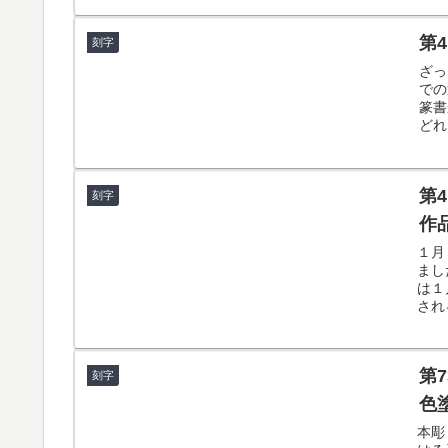
第
刻字
ざっ
での
篆書
どれ
第
刻字
作
１月
まし
は１
され
第
刻字
色
本彫