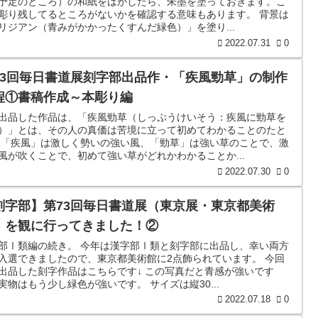
予定のところ）の和紙をはがしたら、朱墨を塗っておきます。こ
彫り残してるところがないかを確認する意味もあります。 背景は
リジアン（青みがかかったくすんだ緑色）」を塗り...
2022.07.31
0
73回毎日書道展刻字部出品作・「疾風勁草」の制作
程①書稿作成～本彫り編
出品した作品は、「疾風勁草（しっぷうけいそう：疾風に勁草を
）」とは、その人の真価は苦境に立って初めてわかることのたと
 「疾風」は激しく勢いの強い風、「勁草」は強い草のことで、激
風が吹くことで、初めて強い草がどれかわかることか...
2022.07.30
0
刻字部】第73回毎日書道展（東京展・東京都美術
）を観に行ってきました！②
部Ⅰ類編の続き。 今年は漢字部Ⅰ類と刻字部に出品し、幸い両方
入選できましたので、東京都美術館に2点飾られています。 今回
出品した刻字作品はこちらです↓ この写真だと青感が強いです
実物はもう少し緑色が強いです。 サイズは縦30...
2022.07.18
0