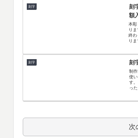
刻
刻字
額
本彫
りま
終わ
りま
刻
刻字
制作
使い
す。
った
次