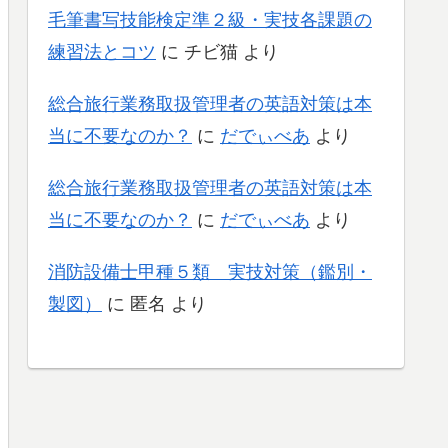
毛筆書写技能検定準２級・実技各課題の
練習法とコツ
に
チビ猫
より
総合旅行業務取扱管理者の英語対策は本
当に不要なのか？
に
だでぃべあ
より
総合旅行業務取扱管理者の英語対策は本
当に不要なのか？
に
だでぃべあ
より
消防設備士甲種５類 実技対策（鑑別・
製図）
に
匿名
より