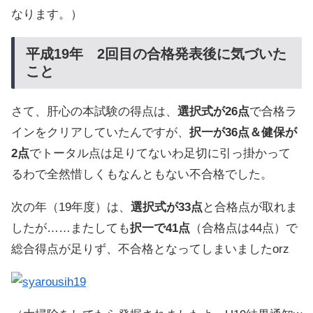
なります。）
平成19年 2回目の合格発表後に気づいた
こと
さて、肝心の本試験の得点は、
選択式が26点
で合格ラ
インをクリアしていたんですが、
択一が36点＆健保が
2点
でトータル点は足りてないわ足切に引っ掛かって
るわで全然惜しくもなんともない不合格でした。
次の年（19年度）は、
選択式が33点
と合格点が取れま
したが……またしても
択一で41点
（合格点は44点）で
総合得点が足りず、不合格となってしまいましたorz