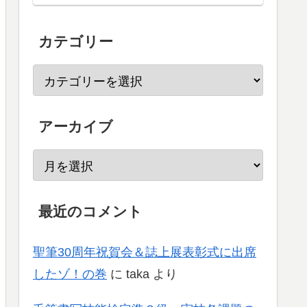
カテゴリー
アーカイブ
最近のコメント
聖筆30周年祝賀会＆誌上展表彰式に出席
したゾ！の巻
に
taka
より