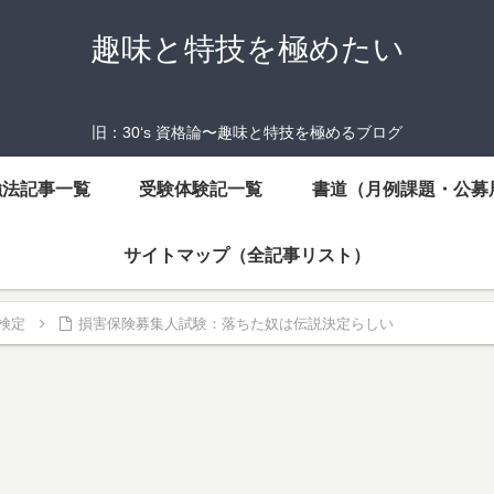
趣味と特技を極めたい
旧：30‘s 資格論〜趣味と特技を極めるブログ
強法記事一覧
受験体験記一覧
書道（月例課題・公募
サイトマップ（全記事リスト）
検定
損害保険募集人試験：落ちた奴は伝説決定らしい