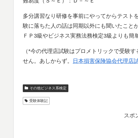
難易度（Ｓ～Ｅ）：Ｄ－～Ｅ
多分講習なり研修を事前にやってからテスト
験に落ちた人の話は同期以外にも聞いたこと
ＦＰ3級やビジネス実務法務検定3級よりも簡
（*今の代理店試験はプロメトリックで受験す
せん。あしからず。
日本損害保険協会代理店
その他ビジネス系検定
受験体験記
スポ