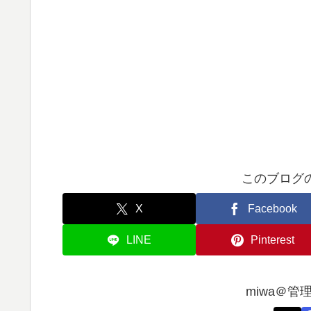
このブログ
X
Facebook
LINE
Pinterest
miwa＠