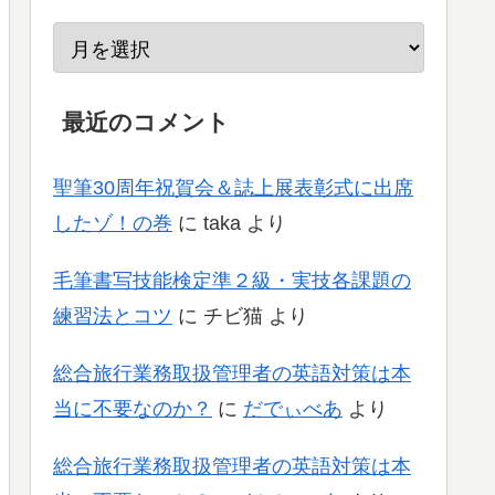
最近のコメント
聖筆30周年祝賀会＆誌上展表彰式に出席
したゾ！の巻
に
taka
より
毛筆書写技能検定準２級・実技各課題の
練習法とコツ
に
チビ猫
より
総合旅行業務取扱管理者の英語対策は本
当に不要なのか？
に
だでぃべあ
より
総合旅行業務取扱管理者の英語対策は本