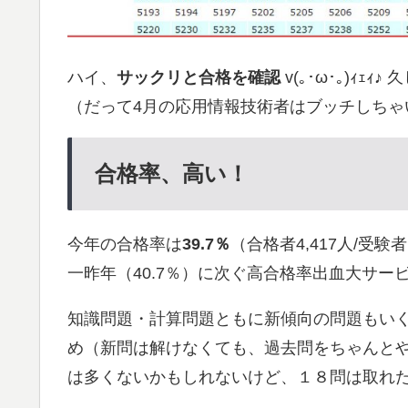
ハイ、
サックリと合格を確認
v(｡･ω･｡)ｨｪ
（だって4月の応用情報技術者はブッチしちゃ
合格率、高い！
今年の合格率は
39.7％
（合格者4,417人/受験者
一昨年（40.7％）に次ぐ高合格率出血大サー
知識問題・計算問題ともに新傾向の問題もいく
め（新問は解けなくても、過去問をちゃんとや
は多くないかもしれないけど、１８問は取れ