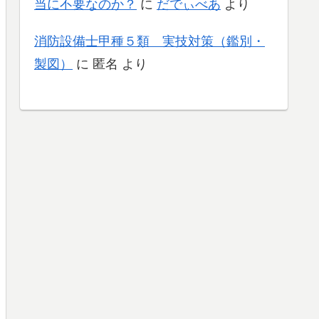
当に不要なのか？
に
だでぃべあ
より
消防設備士甲種５類 実技対策（鑑別・
製図）
に
匿名
より