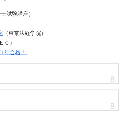
査士試験講座）
院
（東京法経学院）
ＥＣ）
て1年合格！