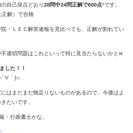
初の自己採点どおり
28問中24問正解で600点
*です。
以上正解）で合格
学院・ＬＥＣ解答速報を見比べても、正解が割れてい
や不適切問題はこれといって特に見当たらないかとw
りました！！
 (∩´∀｀)∩
質にはまだまだ物足りないものがあるので、今後はよ
いきたいです。
1級・行政書士かな。
た
。