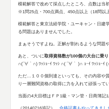
模範解答で改めて採点したところ、点数は当
※1問25点・700点満点、450点以上（18問
模範解答と東京法経学院・ユーキャン・日建
る問題はありませんでした。
まぁそうですよね。正解が割れるような問題
あと、ついに
取得資格数が100個の大台に乗
∩(´∀｀∩) ﾜｯｼｮｰｲ ﾜｯｼ ∩( ´∀｀ )∩ ｮｰｲ ﾜｯｼｮｰｲ
ただ…１００個到達といっても、その内容や
り一層難関資格の取得に力を入れて頑張って
当面の4大目標はＦＰ1級・マン管・日商簿記
（20140716追記）
合格証書もやってきまし