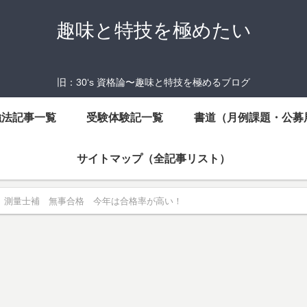
趣味と特技を極めたい
旧：30‘s 資格論〜趣味と特技を極めるブログ
強法記事一覧
受験体験記一覧
書道（月例課題・公募
サイトマップ（全記事リスト）
測量士補 無事合格 今年は合格率が高い！