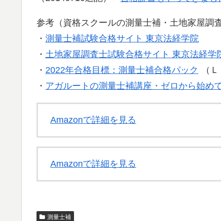
参考（資格スクールの測量士補・土地家屋調
・
測量士補試験合格サイト 東京法経学院
・
土地家屋調査士試験合格サイト 東京法経学
・
2022年合格目標：測量士補合格パック
（Ｌ
・
アガルートの測量士補講座・ゼロから始め
Amazonで詳細を見る
Amazonで詳細を見る
測量士補