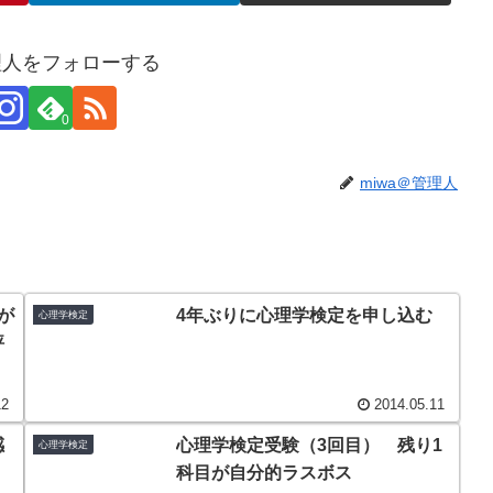
管理人をフォローする
0
miwa＠管理人
が
4年ぶりに心理学検定を申し込む
心理学検定
評
12
2014.05.11
感
心理学検定受験（3回目） 残り1
心理学検定
科目が自分的ラスボス