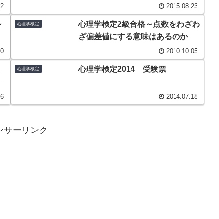
22
2015.08.23
～
心理学検定2級合格～点数をわざわ
心理学検定
ざ偏差値にする意味はあるのか
10
2010.10.05
1
心理学検定2014 受験票
心理学検定
？
26
2014.07.18
ンサーリンク