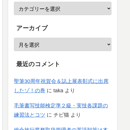
アーカイブ
最近のコメント
聖筆30周年祝賀会＆誌上展表彰式に出席
したゾ！の巻
に
taka
より
毛筆書写技能検定準２級・実技各課題の
練習法とコツ
に
チビ猫
より
総合旅行業務取扱管理者の英語対策は本