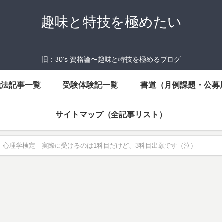
趣味と特技を極めたい
旧：30‘s 資格論〜趣味と特技を極めるブログ
強法記事一覧
受験体験記一覧
書道（月例課題・公募
サイトマップ（全記事リスト）
心理学検定 実際に受けるのは1科目だけど、3科目出願です（泣）