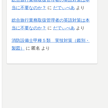
当に不要なのか？
に
だでぃべあ
より
総合旅行業務取扱管理者の英語対策は本
当に不要なのか？
に
だでぃべあ
より
消防設備士甲種５類 実技対策（鑑別・
製図）
に
匿名
より