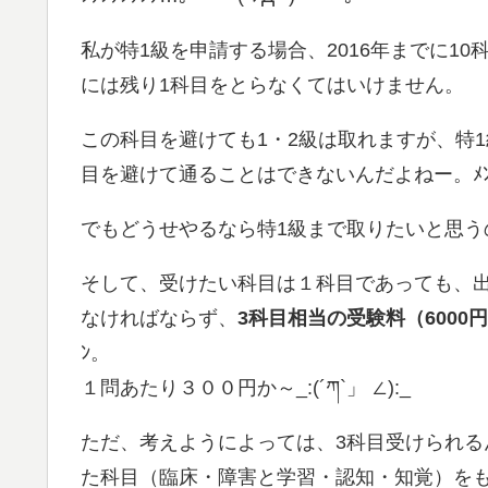
私が特1級を申請する場合、2016年までに1
には残り1科目をとらなくてはいけません。
この科目を避けても1・2級は取れますが、特
目を避けて通ることはできないんだよねー。ﾒﾝﾄ
でもどうせやるなら特1級まで取りたいと思う
そして、受けたい科目は１科目であっても、出
なければならず、
3科目相当の受験料（6000
ﾝ。
１問あたり３００円か～_:(´ཀ`」 ∠):_
ただ、考えようによっては、3科目受けられ
た科目（臨床・障害と学習・認知・知覚）を