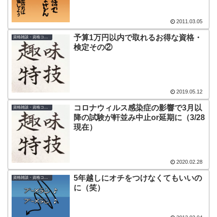
2011.03.05
予算1万円以内で取れるお得な資格・
資格雑談・資格コラム
検定その②
2019.05.12
コロナウィルス感染症の影響で3月以
資格雑談・資格コラム
降の試験が軒並み中止or延期に（3/28
現在）
2020.02.28
5年越しにオチをつけなくてもいいの
資格雑談・資格コラム
に（笑）