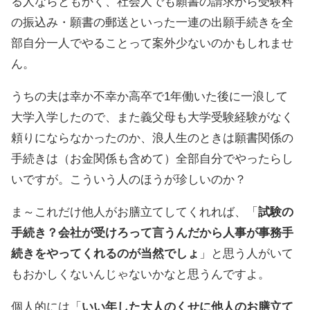
る人ならともかく、社会人でも願書の請求から受験料
の振込み・願書の郵送といった一連の出願手続きを全
部自分一人でやることって案外少ないのかもしれませ
ん。
うちの夫は幸か不幸か高卒で1年働いた後に一浪して
大学入学したので、また義父母も大学受験経験がなく
頼りにならなかったのか、浪人生のときは願書関係の
手続きは（お金関係も含めて）全部自分でやったらし
いですが。こういう人のほうが珍しいのか？
ま～これだけ他人がお膳立てしてくれれば、「
試験の
手続き？会社が受けろって言うんだから人事が事務手
続きをやってくれるのが当然でしょ
」と思う人がいて
もおかしくないんじゃないかなと思うんですよ。
個人的には「
いい年した大人のくせに他人のお膳立て