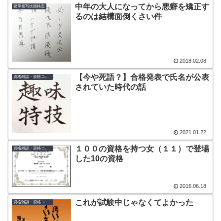
中年の大人になってから悪癖を矯正す
硬筆書写技能検定
るのは結構面倒くさい件
2018.02.08
【今や死語？】合格発表で氏名が公表
資格雑談・資格コラム
されていた時代の話
2021.01.22
１００の資格を持つ女（１１）で登場
資格雑談・資格コラム
した10の資格
2016.06.18
これが試験中じゃなくてよかった
資格雑談・資格コラム