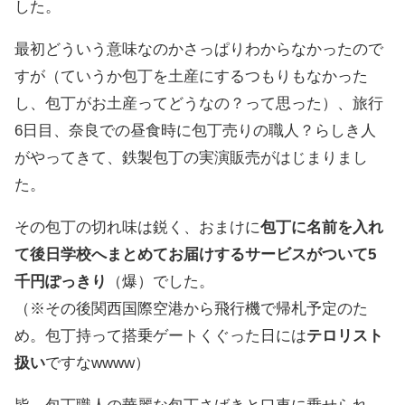
した。
最初どういう意味なのかさっぱりわからなかったので
すが（ていうか包丁を土産にするつもりもなかった
し、包丁がお土産ってどうなの？って思った）、旅行
6日目、奈良での昼食時に包丁売りの職人？らしき人
がやってきて、鉄製包丁の実演販売がはじまりまし
た。
その包丁の切れ味は鋭く、おまけに
包丁に名前を入れ
て後日学校へまとめてお届けするサービスがついて5
千円ぽっきり
（爆）でした。
（※その後関西国際空港から飛行機で帰札予定のた
め。包丁持って搭乗ゲートくぐった日には
テロリスト
扱い
ですなwwww）