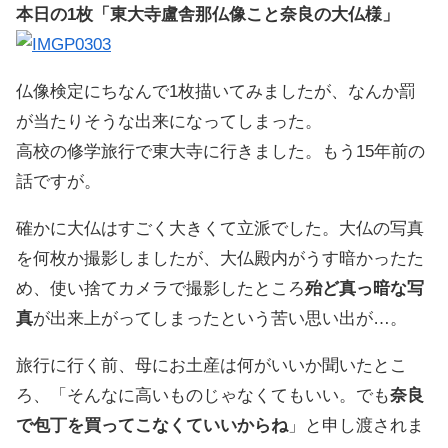
本日の1枚「東大寺盧舎那仏像こと奈良の大仏様」
仏像検定にちなんで1枚描いてみましたが、なんか罰
が当たりそうな出来になってしまった。
高校の修学旅行で東大寺に行きました。もう15年前の
話ですが。
確かに大仏はすごく大きくて立派でした。大仏の写真
を何枚か撮影しましたが、大仏殿内がうす暗かったた
め、使い捨てカメラで撮影したところ
殆ど真っ暗な写
真
が出来上がってしまったという苦い思い出が…。
旅行に行く前、母にお土産は何がいいか聞いたとこ
ろ、「そんなに高いものじゃなくてもいい。でも
奈良
で包丁を買ってこなくていいからね
」と申し渡されま