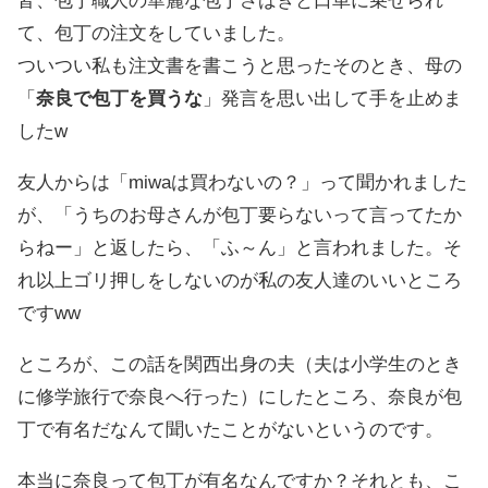
皆、包丁職人の華麗な包丁さばきと口車に乗せられ
て、包丁の注文をしていました。
ついつい私も注文書を書こうと思ったそのとき、母の
「
奈良で包丁を買うな
」発言を思い出して手を止めま
したw
友人からは「miwaは買わないの？」って聞かれました
が、「うちのお母さんが包丁要らないって言ってたか
らねー」と返したら、「ふ～ん」と言われました。そ
れ以上ゴリ押しをしないのが私の友人達のいいところ
ですww
ところが、この話を関西出身の夫（夫は小学生のとき
に修学旅行で奈良へ行った）にしたところ、奈良が包
丁で有名だなんて聞いたことがないというのです。
本当に奈良って包丁が有名なんですか？それとも、こ