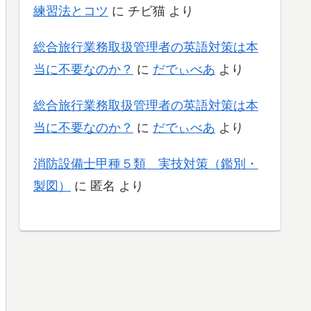
練習法とコツ
に
チビ猫
より
総合旅行業務取扱管理者の英語対策は本
当に不要なのか？
に
だでぃべあ
より
総合旅行業務取扱管理者の英語対策は本
当に不要なのか？
に
だでぃべあ
より
消防設備士甲種５類 実技対策（鑑別・
製図）
に
匿名
より