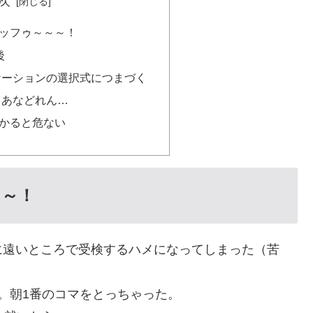
次
ッフゥ～～～！
後
ケーションの選択式につまづく
、あなどれん…
かると危ない
～～！
に遠いところで受検するハメになってしまった（苦
。朝1番のコマをとっちゃった。