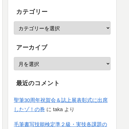
カテゴリー
アーカイブ
最近のコメント
聖筆30周年祝賀会＆誌上展表彰式に出席
したゾ！の巻
に
taka
より
毛筆書写技能検定準２級・実技各課題の