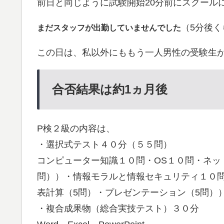
前日と同じように試験開始20分前にスクール
（5分後
まだスタッフが出勤していませんでした
この日は、私以外にももう一人男性の受験生
合否結果は約1ヵ月後
P検２級の内容は、
・選択式テスト４０分（５５問）
コンピューター知識１０問・OS１０問・ネット
問））・情報モラルと情報セキュリティ１０
表計算（5問）・プレゼンテーション（5問）
・複合成果物（総合実技テスト）３０分