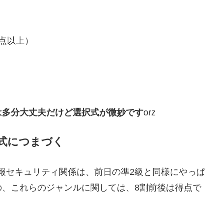
0点以上）
は多分大丈夫だけど
選択式が微妙です
orz
式につまづく
報セキュリティ関係は、前日の準2級と同様にやっぱ
の、これらのジャンルに関しては、8割前後は得点で