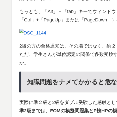
もっとも、「Alt」＋「tab」キーでウィンド
「Ctrl」+「PageUp」または「PageDo
2級の方の合格通知は、その場ではなく、約２
ただ、学生さんが単位認定の関係で多数受検
か。
知識問題をナメてかかると危
実際に準２級と2級をダブル受験した感触とし
準2級までは、FOMの模擬問題集とP検HP