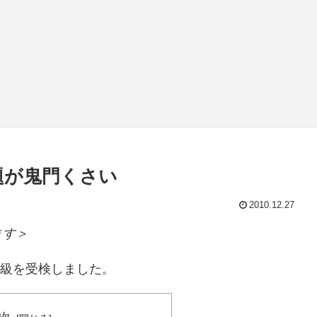
題が鬼門くさい
2010.12.27
ます＞
2級を受検しました。