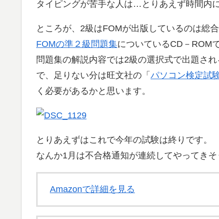
タイピングが苦手な人は…とりあえず時間内
ところが、2級はFOMが出版しているのは総
FOMの準２級問題集
についているCD－ROM
問題集の解説内容では2級の選択式で出題さ
で、足りない分は旺文社の「
パソコン検定試験
く必要があるかと思います。
とりあえずはこれで今年の試験は終りです。
なんか1月は不合格通知が連続してやってきそ
Amazonで詳細を見る