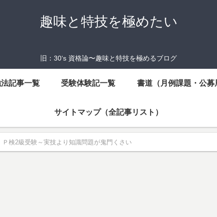
趣味と特技を極めたい
旧：30‘s 資格論〜趣味と特技を極めるブログ
強法記事一覧
受験体験記一覧
書道（月例課題・公募
サイトマップ（全記事リスト）
Ｐ検2級受験～実技より知識問題が鬼門くさい