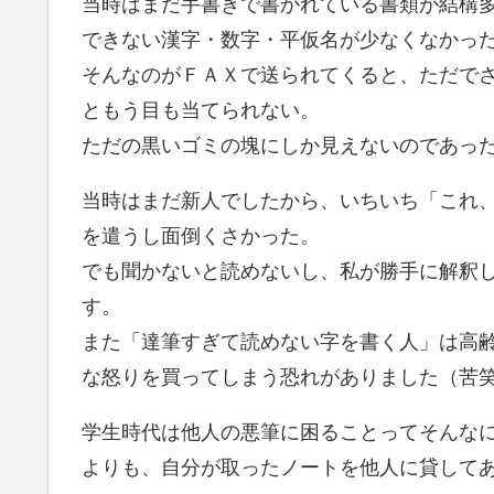
当時はまだ手書きで書かれている書類が結構
できない漢字・数字・平仮名が少なくなかっ
そんなのがＦＡＸで送られてくると、ただで
ともう目も当てられない。
ただの黒いゴミの塊にしか見えないのであっ
当時はまだ新人でしたから、いちいち「これ
を遣うし面倒くさかった。
でも聞かないと読めないし、私が勝手に解釈
す。
また「達筆すぎて読めない字を書く人」は高
な怒りを買ってしまう恐れがありました（苦
学生時代は他人の悪筆に困ることってそんな
よりも、自分が取ったノートを他人に貸して