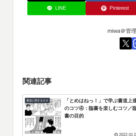
LINE
Pinterest
miwa＠
関連記事
「とめはねっ！」で学ぶ書道上
書道に関するネタ
のコツ④：臨書を楽しむコツ／
書の目的
2022.01.