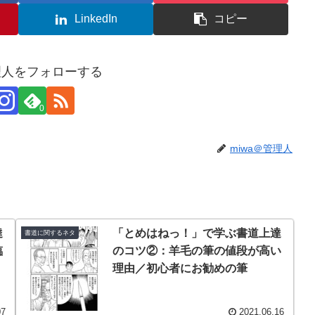
LinkedIn
コピー
管理人をフォローする
0
miwa＠管理人
達
「とめはねっ！」で学ぶ書道上達
書道に関するネタ
臨
のコツ②：羊毛の筆の値段が高い
理由／初心者にお勧めの筆
07
2021.06.16