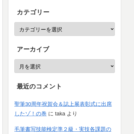
カテゴリー
アーカイブ
最近のコメント
聖筆30周年祝賀会＆誌上展表彰式に出席
したゾ！の巻
に
taka
より
毛筆書写技能検定準２級・実技各課題の