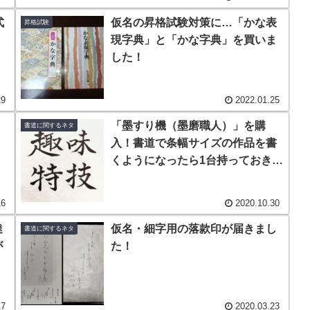
式
仮名の昇格試験対策に…「かな表
昇格試験
現字典」と「かな字典」を買いま
した！
29
2022.01.25
「墨すり機（墨磨職人）」を購
書道に関するネタ
入！書道で条幅サイズの作品を書
くようになったら1台持っておきた
い！
16
2020.10.30
達
仮名・細字用の落款印が届きまし
書道に関するネタ
が
た！
）
17
2020.03.23