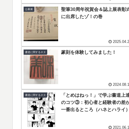
聖筆30周年祝賀会＆誌上展表彰
公募展
に出席したゾ！の巻
2025.04.
篆刻を体験してみました！
書道に関するネタ
2024.08.
「とめはねっ！」で学ぶ書道上
書道に関するネタ
のコツ③：初心者と経験者の差
一番出るところ（ハネとハライ
2021.06.