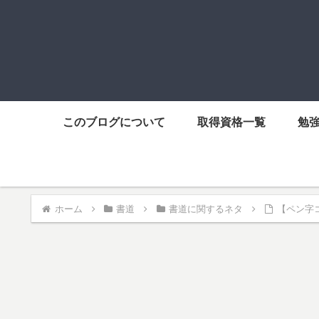
このブログについて
取得資格一覧
勉
ホーム
書道
書道に関するネタ
【ペン字