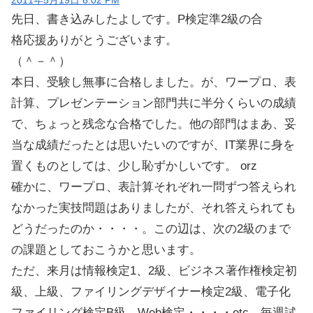
2011年5月19日 6:02 PM
先日、書き込みしたよしです。P検定準2級の合
格応援ありがとうございます。
（＾－＾）
本日、受験し無事に合格しました。が、ワープロ、表
計算、プレゼンテーション部門共に半分くらいの成績
で、ちょっと残念な合格でした。他の部門はまあ、妥
当な成績だったとは思いたいのですが、IT業界に身を
置くものとしては、少し恥ずかしいです。 orz
確かに、ワープロ、表計算それぞれ一問ずつ答えられ
なかった実技問題はありましたが、それ答えられても
どうだったのか・・・・。この辺は、次の2級のまで
の課題としておこうかと思います。
ただ、来月は情報検定1、2級、ビジネス著作権検定初
級、上級、ファイリングデザイナー検定2級、電子化
ファイリング検定B級、Web検定・・・・etc、毎週試