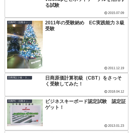
る試験
2015.07.09
2011年の受験納め EC実践能力３級
日商PC・日商ネット検定
受験
2011.12.19
日商原価計算初級（CBT）をさっそ
日商簿記２級・３級・初級
く受験してみた！
2018.04.12
ビジネスキーボード認定試験 認定証
日商PC・日商ネット検定
ゲット！
2013.01.23