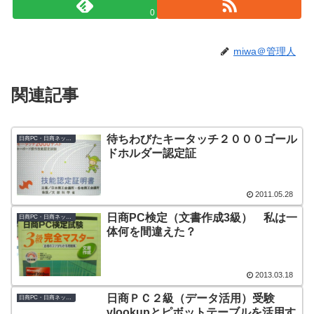
0
miwa＠管理人
関連記事
待ちわびたキータッチ２０００ゴール
日商PC・日商ネット検定
ドホルダー認定証
2011.05.28
日商PC検定（文書作成3級） 私は一
日商PC・日商ネット検定
体何を間違えた？
2013.03.18
日商ＰＣ２級（データ活用）受験
日商PC・日商ネット検定
vlookupとピボットテーブルを活用す