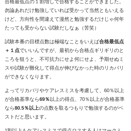
合格最低点の１割増しで合格することができました。
勿論あれだけ勉強していれば受かって当然ともいえる
けど、方向性を間違えて漫然と勉強するだけじゃ何年
たっても受からない試験だしなぁ（苦笑）
試験本番の目標点数は極端なことをいえば
合格最低点
＋１点
でいいんですが、最初から合格点ギリギリのと
ころを狙うと、不可抗力にせよ何にせよ、予期せぬミ
スや試験が難化して得点が伸びなかった時のリカバリ
ができなくなります。
よってリカバリやケアレスミスを考慮して、60％以上
が合格基準なら
69％
以上の得点、70％以上が合格基準
なら
80.5％以上
の点数を取るつもりで勉強するのがベ
ストだと思います。
1割以上もケアレスミスで得点ロスする人はマークミ