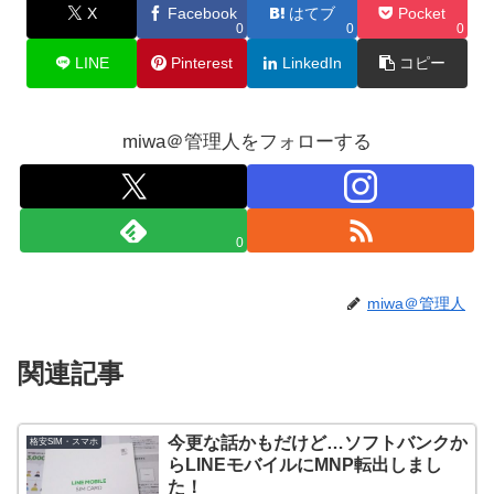
X
Facebook
はてブ
Pocket
0
0
0
LINE
Pinterest
LinkedIn
コピー
miwa＠管理人をフォローする
0
miwa＠管理人
関連記事
今更な話かもだけど…ソフトバンクか
格安SIM・スマホ
らLINEモバイルにMNP転出しまし
た！