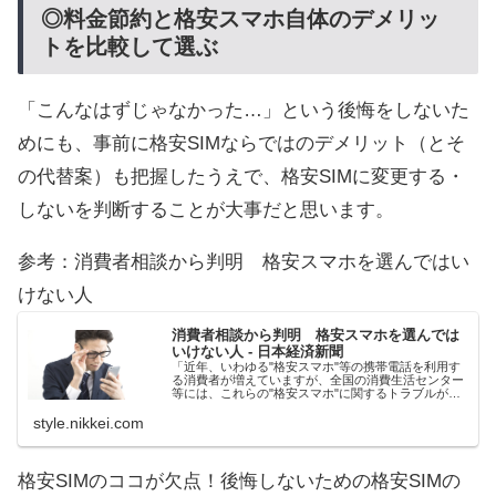
◎料金節約と格安スマホ自体のデメリッ
トを比較して選ぶ
「こんなはずじゃなかった…」という後悔をしないた
めにも、事前に格安SIMならではのデメリット（とそ
の代替案）も把握したうえで、格安SIMに変更する・
しないを判断することが大事だと思います。
参考：消費者相談から判明 格安スマホを選んではい
けない人
消費者相談から判明 格安スマホを選んでは
いけない人 - 日本経済新聞
「近年、いわゆる"格安スマホ"等の携帯電話を利用す
る消費者が増えていますが、全国の消費生活センター
等には、これらの"格安スマホ"に関するトラブルが増
加しています」──先日、国民生活センターが「格安
スマホ」（SIMだけを契約する「格安SIM」...
style.nikkei.com
格安SIMのココが欠点！後悔しないための格安SIMの