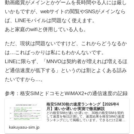
動画鑑賞がメインとかゲームを長時間やる人には厳し
いかもですが、webサイトの閲覧やSNSがメインなら
ば、LINEモバイルは問題なく使えます。
あと家庭のwifiと併用している人も。
ただ、現状は問題ないですけど、これからどうなるか
は…こればっかりは私にもわかんないです。
LINEに限らず、「MNVOは契約者が増えれば増えるほ
ど通信速度が低下する」というのは割とよくある話み
たいですから…。
参考：格安SIMとドコモとWiMAX2+の通信速度の記録
格安SIM30枚の速度ランキング【2026年4
月】速いか遅いか実測で徹底解説
どの格安SIMが速いか遅いか、30枚の格安SIMを契約
して速度を毎日計測して、速度結果を格安SIMの速度
ランキングにして掲載しています。できるだけ正確に
なるように速度計測してランク付けしています。どの
kakuyasu-sim.jp
格安SIMの速度が速いか遅いかの参考に。...