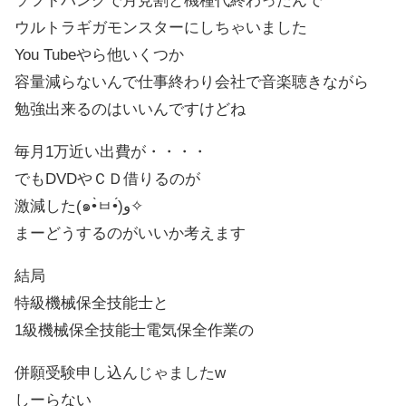
ソフトバンクで月見割と機種代終わったんで
ウルトラギガモンスターにしちゃいました
You Tubeやら他いくつか
容量減らないんで仕事終わり会社で音楽聴きながら
勉強出来るのはいいんですけどね
毎月1万近い出費が・・・・
でもDVDやＣＤ借りるのが
激減した(๑•̀ㅂ•́)و✧
まーどうするのがいいか考えます
結局
特級機械保全技能士と
1級機械保全技能士電気保全作業の
併願受験申し込んじゃましたw
しーらない