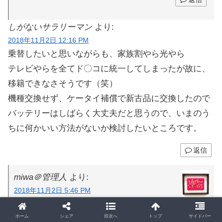
しがないサラリーマン
より:
2018年11月2日 12:16 PM
乗替したいと思いながらも、家族割やら光やら
テレビやらを全てド〇コに統一してしまったが故に、
移籍できなさそうです（笑）
機種交換せず、ケータイ補償で新古品に交換したので
バッテリーはしばらく大丈夫だと思うので、いまのう
ちに何かいい方法がないか検討したいところです。
返信
miwa＠管理人
より:
2018年11月2日 5:46 PM
>しがないサラリーマンさん
ホーム
シェア
目次へ
トップ
サイドバー
そこまでドコ●に統一しちゃったらしょうがないで