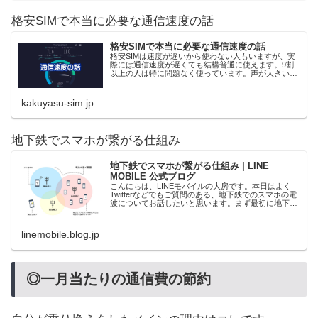
格安SIMで本当に必要な通信速度の話
格安SIMで本当に必要な通信速度の話
格安SIMは速度が遅いから使わない人もいますが、実
際には通信速度が遅くても結構普通に使えます。9割
以上の人は特に問題なく使っています。声が大きい少
数派が、主語を大きくして騒いでいるだけです。格安
SIMの速度低下の影響と、実際の速度を紹介しま...
kakuyasu-sim.jp
地下鉄でスマホが繋がる仕組み
地下鉄でスマホが繋がる仕組み | LINE
MOBILE 公式ブログ
こんにちは、LINEモバイルの大房です。本日はよく
Twitterなどでもご質問のある、地下鉄でのスマホの電
波についてお話したいと思います。まず最初に地下鉄
に限らず、お使いのスマホなどが繋がる仕組みから簡
単にお話します。 まずはスマホの繋が...
linemobile.blog.jp
◎一月当たりの通信費の節約