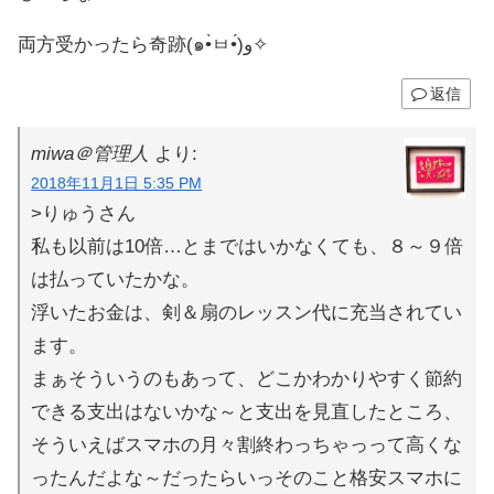
両方受かったら奇跡(๑•̀ㅂ•́)و✧
返信
miwa＠管理人
より:
2018年11月1日 5:35 PM
>りゅうさん
私も以前は10倍…とまではいかなくても、８～９倍
は払っていたかな。
浮いたお金は、剣＆扇のレッスン代に充当されてい
ます。
まぁそういうのもあって、どこかわかりやすく節約
できる支出はないかな～と支出を見直したところ、
そういえばスマホの月々割終わっちゃっって高くな
ったんだよな～だったらいっそのこと格安スマホに