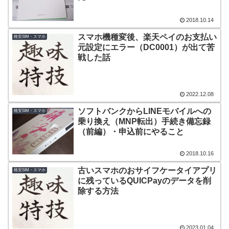
2018.10.14
スマホ機種変後、楽天ペイのお支払い
格安SIM・スマホ
元設定にエラー（DC0001）が出て苦
戦した話
2022.12.08
ソフトバンクからLINEモバイルへの
格安SIM・スマホ
乗り換え（MNP転出）手続き備忘録
（前編）・申込前にやること
2018.10.16
古いスマホのおサイフケータイアプリ
格安SIM・スマホ
に残っているQUICPayのデータを削
除する方法
2023.01.04