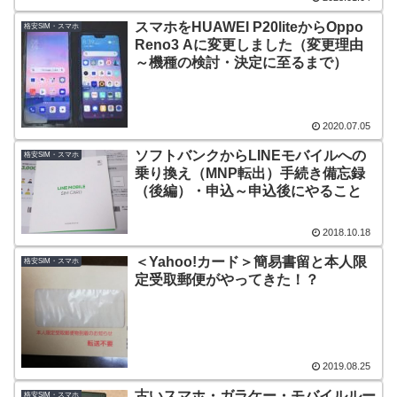
スマホをHUAWEI P20liteからOppo
格安SIM・スマホ
Reno3 Aに変更しました（変更理由
～機種の検討・決定に至るまで）
2020.07.05
ソフトバンクからLINEモバイルへの
格安SIM・スマホ
乗り換え（MNP転出）手続き備忘録
（後編）・申込～申込後にやること
2018.10.18
＜Yahoo!カード＞簡易書留と本人限
格安SIM・スマホ
定受取郵便がやってきた！？
2019.08.25
古いスマホ・ガラケー・モバイルルー
格安SIM・スマホ