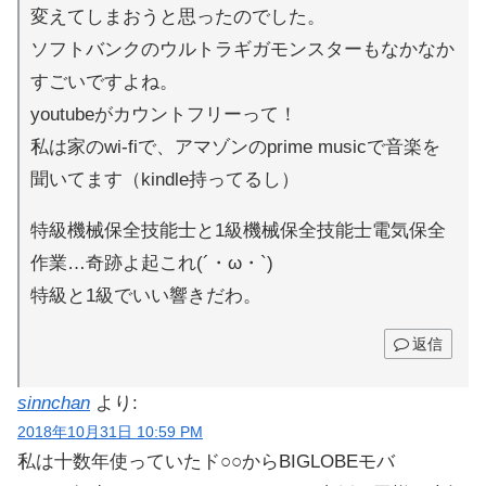
変えてしまおうと思ったのでした。
ソフトバンクのウルトラギガモンスターもなかなか
すごいですよね。
youtubeがカウントフリーって！
私は家のwi-fiで、アマゾンのprime musicで音楽を
聞いてます（kindle持ってるし）
特級機械保全技能士と1級機械保全技能士電気保全
作業…奇跡よ起これ(´・ω・`)
特級と1級でいい響きだわ。
返信
sinnchan
より:
2018年10月31日 10:59 PM
私は十数年使っていたド○○からBIGLOBEモバ