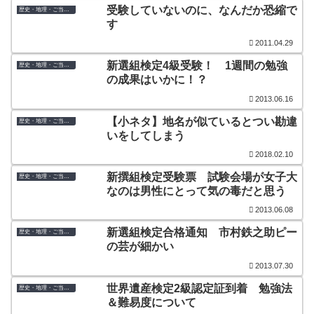
受験していないのに、なんだか恐縮で
歴史・地理・ご当地検定
す
2011.04.29
新選組検定4級受験！ 1週間の勉強
歴史・地理・ご当地検定
の成果はいかに！？
2013.06.16
【小ネタ】地名が似ているとつい勘違
歴史・地理・ご当地検定
いをしてしまう
2018.02.10
新撰組検定受験票 試験会場が女子大
歴史・地理・ご当地検定
なのは男性にとって気の毒だと思う
2013.06.08
新選組検定合格通知 市村鉄之助ピー
歴史・地理・ご当地検定
の芸が細かい
2013.07.30
世界遺産検定2級認定証到着 勉強法
歴史・地理・ご当地検定
＆難易度について