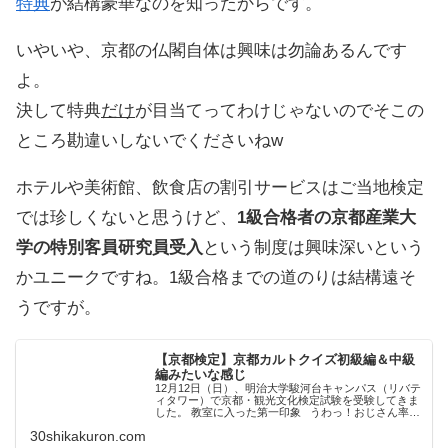
特典
が結構豪華なのを知ったからです。
いやいや、京都の仏閣自体は興味は勿論あるんです
よ。
決して特典
だけ
が目当てってわけじゃないのでそこの
ところ勘違いしないでくださいねw
ホテルや美術館、飲食店の割引サービスはご当地検定
では珍しくないと思うけど、
1級合格者の京都産業大
学の特別客員研究員受入
という制度は興味深いという
かユニークですね。1級合格までの道のりは結構遠そ
うですが。
【京都検定】京都カルトクイズ初級編＆中級
編みたいな感じ
12月12日（日）、明治大学駿河台キャンパス（リバテ
ィタワー）で京都・観光文化検定試験を受験してきま
した。 教室に入った第一印象 うわっ！おじさん率高
っ！！ なんか行政書士試験の時と同じくらい年齢層が
30shikakuron.com
高かったです（女性は２割くらいでした...