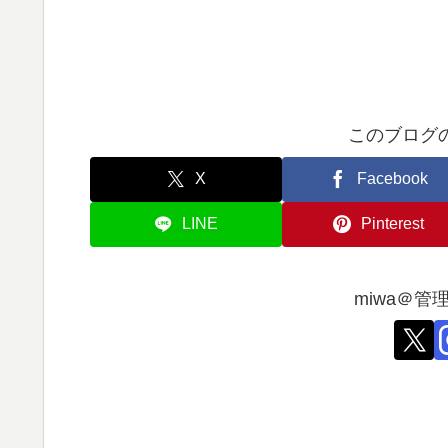
このブログ
X
Facebook
LINE
Pinterest
miwa＠