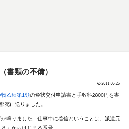
（書類の不備）
2011.05.25
険物乙種第1類
の免状交付申請書と手数料2800円を書
支部宛に送りました。
ブが鳴りました。仕事中に着信ということは、派遣元
４８」からはじまる番号。