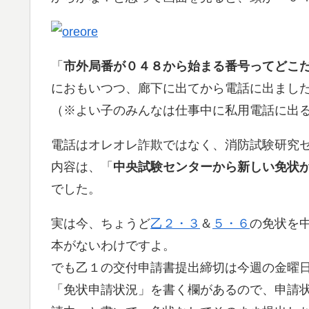
「
市外局番が０４８から始まる番号ってどこ
におもいつつ、廊下に出てから電話に出まし
（※よい子のみんなは仕事中に私用電話に出
電話はオレオレ詐欺ではなく、消防試験研究
内容は、「
中央試験センターから新しい免状
でした。
実は今、ちょうど
乙２・３
＆
５・６
の免状を
本がないわけですよ。
でも乙１の交付申請書提出締切は今週の金曜
「免状申請状況」を書く欄があるので、申請