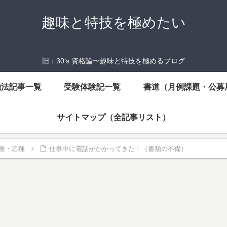
趣味と特技を極めたい
旧：30‘s 資格論〜趣味と特技を極めるブログ
強法記事一覧
受験体験記一覧
書道（月例課題・公募
サイトマップ（全記事リスト）
種・乙種
仕事中に電話がかかってきた！（書類の不備）