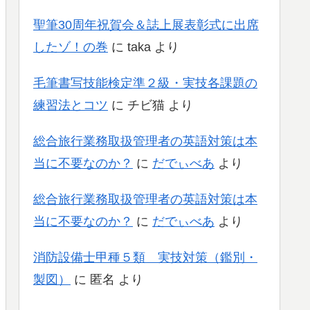
聖筆30周年祝賀会＆誌上展表彰式に出席
したゾ！の巻
に
taka
より
毛筆書写技能検定準２級・実技各課題の
練習法とコツ
に
チビ猫
より
総合旅行業務取扱管理者の英語対策は本
当に不要なのか？
に
だでぃべあ
より
総合旅行業務取扱管理者の英語対策は本
当に不要なのか？
に
だでぃべあ
より
消防設備士甲種５類 実技対策（鑑別・
製図）
に
匿名
より