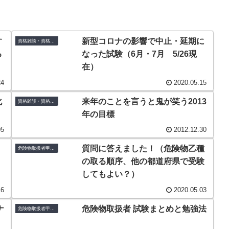
す
新型コロナの影響で中止・延期に
資格雑談・資格コラム
る
なった試験（6月・7月 5/26現
在）
24
2020.05.15
化
来年のことを言うと鬼が笑う2013
資格雑談・資格コラム
年の目標
05
2012.12.30
。
質問に答えました！（危険物乙種
危険物取扱者甲種・乙種
の取る順序、他の都道府県で受験
してもよい？）
16
2020.05.03
ナ
危険物取扱者 試験まとめと勉強法
危険物取扱者甲種・乙種