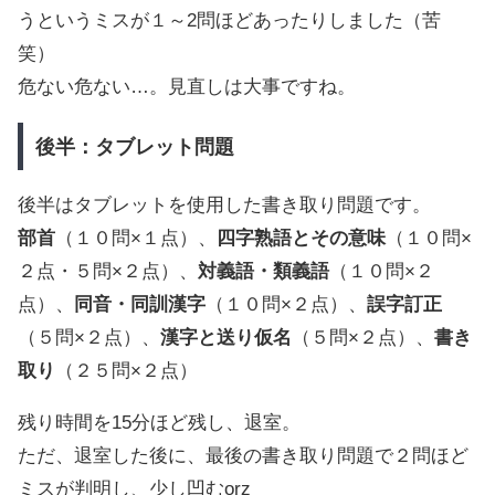
うというミスが１～2問ほどあったりしました（苦
笑）
危ない危ない…。見直しは大事ですね。
後半：タブレット問題
後半はタブレットを使用した書き取り問題です。
部首
（１０問×１点）、
四字熟語とその意味
（１０問×
２点・５問×２点）、
対義語・類義語
（１０問×２
点）、
同音・同訓漢字
（１０問×２点）、
誤字訂正
（５問×２点）、
漢字と送り仮名
（５問×２点）、
書き
取り
（２５問×２点）
残り時間を15分ほど残し、退室。
ただ、退室した後に、最後の書き取り問題で２問ほど
ミスが判明し、少し凹むorz