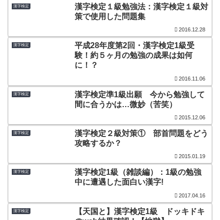
漢字検定１級勉強法：漢字検定１級対
漢字検定
策で使用した問題集
2016.12.28
平成28年度第2回・漢字検定1級受
漢字検定
験！約５ヶ月の勉強の成果は如何
に！？
2016.11.06
漢字検定準1級出願 今から勉強して
漢字検定
間に合うかは…微妙（苦笑）
2015.12.06
漢字検定２級対策① 部首問題をどう
漢字検定
攻略するか？
2015.01.19
漢字検定1級（雑談編）：1級の勉強
漢字検定
中に遭遇した面白い漢字!
2017.04.16
【天国と】漢字検定1級 ドッキドキ
漢字検定