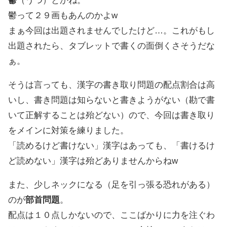
鬱
（うつ）とかね。
鬱って２９画もあんのかよw
まぁ今回は出題されませんでしたけど…。これがもし
出題されたら、タブレットで書くの面倒くさそうだな
ぁ。
そうは言っても、漢字の書き取り問題の配点割合は高
いし、書き問題は知らないと書きようがない（勘で書
いて正解することは殆どない）ので、今回は書き取り
をメインに対策を練りました。
「読めるけど書けない」漢字はあっても、「書けるけ
ど読めない」漢字は殆どありませんからねw
また、少しネックになる（足を引っ張る恐れがある）
のが
部首問題
。
配点は１０点しかないので、ここばかりに力を注ぐわ