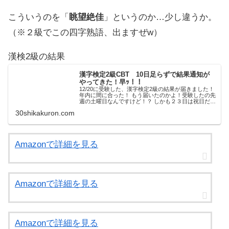
こういうのを「
眺望絶佳
」というのか…少し違うか。
（※２級でこの四字熟語、出ますぜw）
漢検2級の結果
漢字検定2級CBT 10日足らずで結果通知が
やってきた！早ｯ！！
12/20に受験した、漢字検定2級の結果が届きました！
年内に間に合った！ もう届いたのかよ！受験したの先
週の土曜日なんですけど！？ しかも２３日は祝日だっ
たのに…漢検協会さん仕事が早いなぁ～。 今朝、日本
30shikakuron.com
郵便さんが家のチャイムを鳴らす…「...
Amazonで詳細を見る
Amazonで詳細を見る
Amazonで詳細を見る