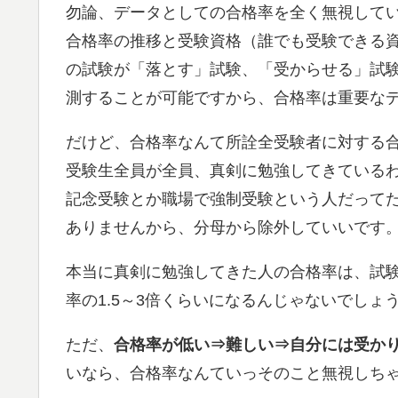
勿論、データとしての合格率を全く無視して
合格率の推移と受験資格（誰でも受験できる
の試験が「落とす」試験、「受からせる」試
測することが可能ですから、合格率は重要なデ
だけど、合格率なんて所詮全受験者に対する
受験生全員が全員、真剣に勉強してきている
記念受験とか職場で強制受験という人だって
ありませんから、分母から除外していいです
本当に真剣に勉強してきた人の合格率は、試
率の1.5～3倍くらいになるんじゃないでしょ
ただ、
合格率が低い⇒難しい⇒自分には受か
いなら、合格率なんていっそのこと無視しち