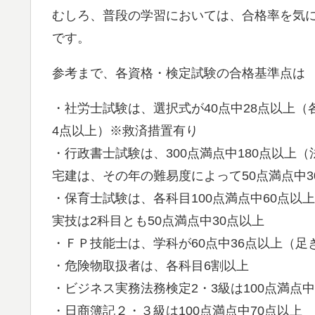
むしろ、普段の学習においては、合格率を気
です。
参考まで、各資格・検定試験の合格基準点は
・社労士試験は、選択式が40点中28点以上（
4点以上）※救済措置有り
・行政書士試験は、300点満点中180点以上（
宅建は、その年の難易度によって50点満点中3
・保育士試験は、各科目100点満点中60点以
実技は2科目とも50点満点中30点以上
・ＦＰ技能士は、学科が60点中36点以上（足
・危険物取扱者は、各科目6割以上
・ビジネス実務法務検定2・3級は100点満点中
・日商簿記２・３級は100点満点中70点以上