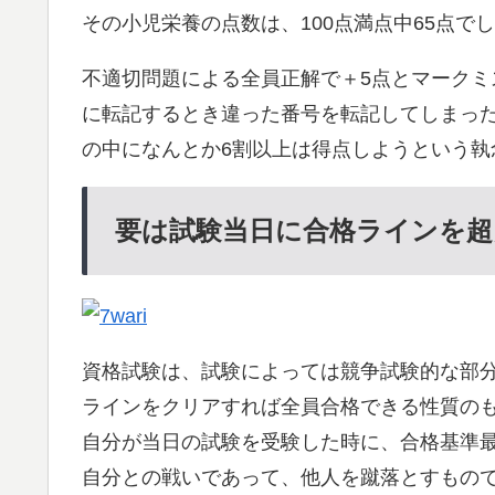
その小児栄養の点数は、100点満点中65点で
不適切問題による全員正解で＋5点とマーク
に転記するとき違った番号を転記してしまっ
の中になんとか6割以上は得点しようという
要は試験当日に合格ラインを
資格試験は、試験によっては競争試験的な部
ラインをクリアすれば全員合格できる性質の
自分が当日の試験を受験した時に、合格基準
自分との戦いであって、他人を蹴落とすもの