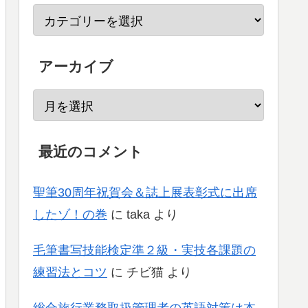
アーカイブ
最近のコメント
聖筆30周年祝賀会＆誌上展表彰式に出席
したゾ！の巻
に
taka
より
毛筆書写技能検定準２級・実技各課題の
練習法とコツ
に
チビ猫
より
総合旅行業務取扱管理者の英語対策は本