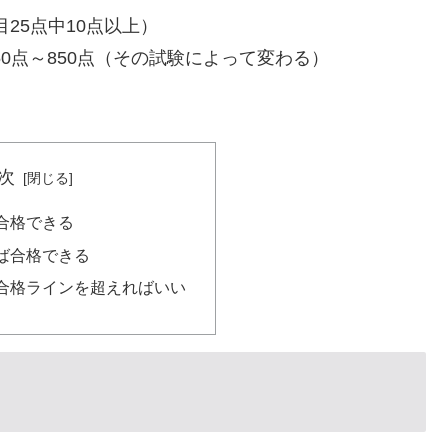
目25点中10点以上）
00点満点中550点～850点（その試験によって変わる）
次
合格できる
ば合格できる
合格ラインを超えればいい