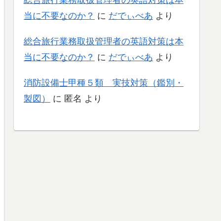
当に不要なのか？
に
だでぃべあ
より
総合旅行業務取扱管理者の英語対策は本
当に不要なのか？
に
だでぃべあ
より
消防設備士甲種５類 実技対策（鑑別・
製図）
に
匿名
より