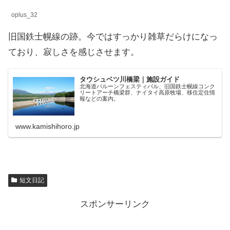
oplus_32
旧国鉄士幌線の跡。今ではすっかり雑草だらけになっ
ており、寂しさを感じさせます。
タウシュベツ川橋梁｜施設ガイド
北海道バルーンフェスティバル、旧国鉄士幌線コンク
リートアーチ橋梁群、ナイタイ高原牧場、移住定住情
報などの案内。
www.kamishihoro.jp
短文日記
スポンサーリンク