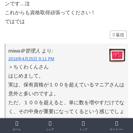
ンです…泣
これからも資格取得頑張ってください！
ではでは
返信
miwa＠管理人
より:
2016年4月25日 9:11 PM
＞ちくわくんさん
はじめまして。
実は、保有資格が１００を超えているマニアさんは
意外と多いのですよ。
ただ、１００を超えると、単に数を増やすだけでな
く、その中身が重要になってくるという感じでしょ
うかね。
基本情報技術者はぶっちゃけまぐれ合格なのです
ホーム
シェア
トップ
サイドバー