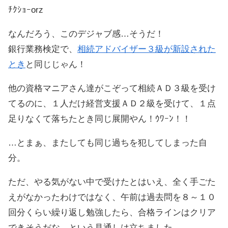
ﾁｸｼｮｰorz
なんだろう、このデジャブ感…そうだ！
銀行業務検定で、
相続アドバイザー３級が新設された
とき
と同じじゃん！
他の資格マニアさん達がこぞって相続ＡＤ３級を受け
てるのに、１人だけ経営支援ＡＤ２級を受けて、１点
足りなくて落ちたとき同じ展開やん！ｳﾜｰﾝ！！
…とまぁ、またしても同じ過ちを犯してしまった自
分。
ただ、やる気がない中で受けたとはいえ、全く手ごた
えがなかったわけではなく、午前は過去問を８～１０
回分くらい繰り返し勉強したら、合格ラインはクリア
できそうだな、という見通しは立ちました。