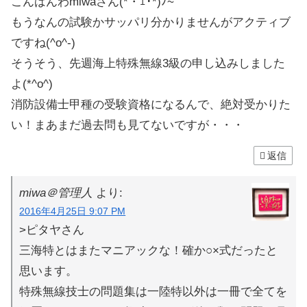
こんばんわmiwaさん(*・ｪ･*)ﾉ~
もうなんの試験かサッパリ分かりませんがアクティブ
ですね(^o^-)
そうそう、先週海上特殊無線3級の申し込みしました
よ(*^ο^)
消防設備士甲種の受験資格になるんで、絶対受かりた
い！まあまだ過去問も見てないですが・・・
返信
miwa＠管理人
より:
2016年4月25日 9:07 PM
>ピタヤさん
三海特とはまたマニアックな！確か○×式だったと
思います。
特殊無線技士の問題集は一陸特以外は一冊で全てを