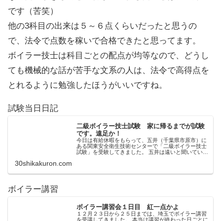
です（苦笑）
他の3科目の出来は５～６点くらいだったと思うの
で、法令で点数を稼いで合格できたと思ってます。
ボイラー技士は科目ごとの配点が均等なので、どうし
ても機械的な話が苦手な文系の人は、法令で高得点を
とれるように勉強したほうがいいですね。
試験当日日記
二級ボイラー技士試験 家に帰るまでが試験
です。遠足か！
今日は有給休暇をもらって、五井（千葉県市原市）に
ある関東安全衛生技術センターで「二級ボイラー技士
試験」を受験してきました。 五井は遠いと聞いていた
けど… 労働安全衛生法系の免許試験の会場は、全国ど
30shikakuron.com
こでもそうなんだけど辺鄙なところにあることで...
ボイラー講習
ボイラー講習会１日目 紅一点かよ
１２月２３日から２５日までは、埼玉でボイラー講習
を受講してきました。 本当は講習が終わった日ごとに