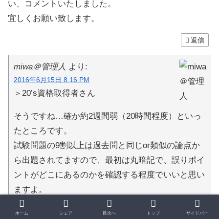
い、コメントいたしました。
宜しくお願い致します。
返信
miwa＠管理人
より:
2016年6月15日 8:16 PM
＞20’s資格取得者さん
そうですね…確か約2週間弱（20時間程度）といっ
たところです。
試験問題の9割以上は過去問と同じor類似の論点か
ら出題されてますので、最初は丸暗記で、誤りポイ
ントがどこにあるのかを確認する程度でいいと思い
ますよ。
ちゃんと理解しようとすると意外と面倒くさいんで
ホーム
シェア
目次へ
トップ
サイドバー
すよね。