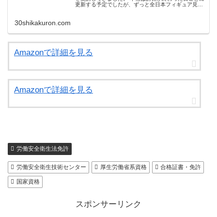
更新する予定でしたが、ずっと全日本フィギュア見て
たので更新できませんでした。なので順次１日ずつ受
講レポをアップしていきます。 講習会場は、浦和...
30shikakuron.com
Amazonで詳細を見る
Amazonで詳細を見る
労働安全衛生法免許
労働安全衛生技術センター
厚生労働省系資格
合格証書・免許
国家資格
スポンサーリンク