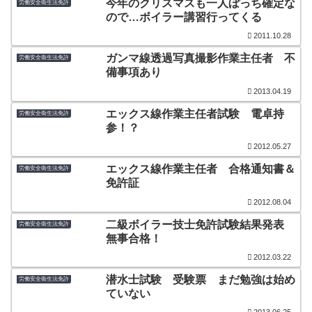
今年のクリスマスも一人ぼっち確定な
労働安全衛生法免許
ので…ボイラー講習行ってくる
2011.10.28
ガンマ線透過写真撮影作業主任者 不
労働安全衛生法免許
備事項あり
2013.04.19
エックス線作業主任者試験 電卓持
労働安全衛生法免許
参！？
2012.05.27
エックス線作業主任者 合格通知書＆
労働安全衛生法免許
免許証
2012.08.04
二級ボイラー技士免許試験結果発表
労働安全衛生法免許
無事合格！
2012.03.22
潜水士試験 受験票 まだ勉強は始め
労働安全衛生法免許
ていない