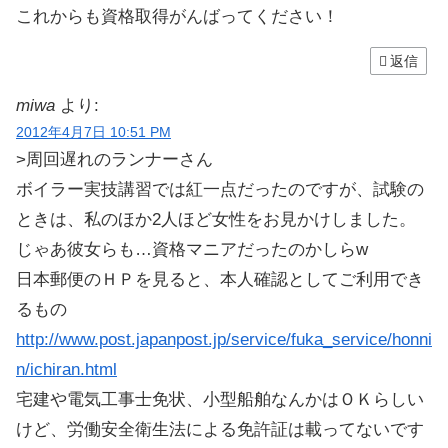
これからも資格取得がんばってください！
返信
miwa
より:
2012年4月7日 10:51 PM
>周回遅れのランナーさん
ボイラー実技講習では紅一点だったのですが、試験の
ときは、私のほか2人ほど女性をお見かけしました。
じゃあ彼女らも…資格マニアだったのかしらw
日本郵便のＨＰを見ると、本人確認としてご利用でき
るもの
http://www.post.japanpost.jp/service/fuka_service/honni
n/ichiran.html
宅建や電気工事士免状、小型船舶なんかはＯＫらしい
けど、労働安全衛生法による免許証は載ってないです