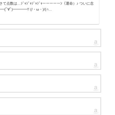
て点数は…ｼﾞｬｼﾞｬｼﾞｬｼﾞｬーーーーーﾝ（運命）♪ ついに念
∀ﾟ)━━━━!! (/・ω・)/(∩...