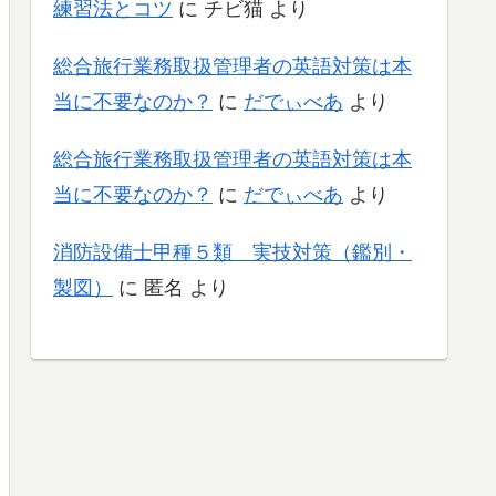
練習法とコツ
に
チビ猫
より
総合旅行業務取扱管理者の英語対策は本
当に不要なのか？
に
だでぃべあ
より
総合旅行業務取扱管理者の英語対策は本
当に不要なのか？
に
だでぃべあ
より
消防設備士甲種５類 実技対策（鑑別・
製図）
に
匿名
より