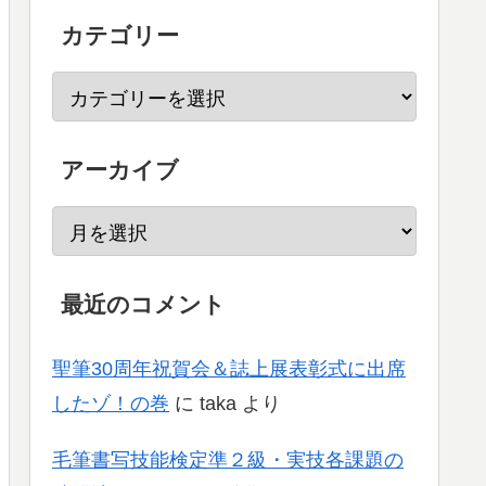
カテゴリー
アーカイブ
最近のコメント
聖筆30周年祝賀会＆誌上展表彰式に出席
したゾ！の巻
に
taka
より
毛筆書写技能検定準２級・実技各課題の