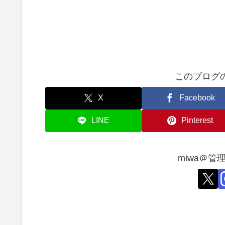
このブログ
X
Facebook
LINE
Pinterest
miwa＠