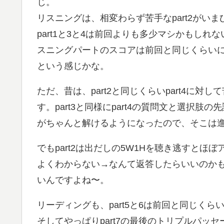
じ。
リスニングは、相変わらず苦手なpart2がい
part1と3と4は前回よりも多少マシかもしれ
スニングパートのスコアは前回と同じくらい
という感じかな。
ただ、昔は、part2と同じくらいpart4に
す。part3と同様にpart4の質問文と選択
がちゃんと解けるようになったので、そこは
でもpart2は出だしの5W1Hを聴き逃すと
よくわからない→なんて返答したらいいのか
いんですよね〜。
リーディングも、part5と6は前回と同じく
そしてやっぱりpart7の最後のトリプルパッセ