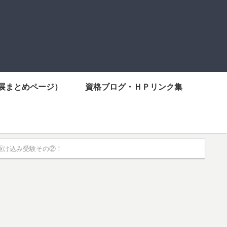
展まとめページ）
資格ブログ・ＨＰリンク集
の駆け込み受験その②！