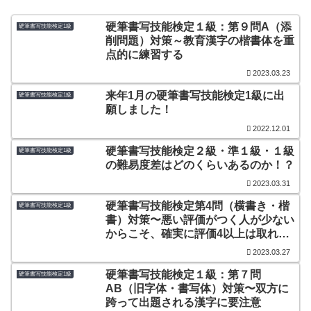
硬筆書写技能検定１級：第９問A（添
硬筆書写技能検定1級
削問題）対策～教育漢字の楷書体を重
点的に練習する
2023.03.23
来年1月の硬筆書写技能検定1級に出
硬筆書写技能検定1級
願しました！
2022.12.01
硬筆書写技能検定２級・準１級・１級
硬筆書写技能検定1級
の難易度差はどのくらいあるのか！？
2023.03.31
硬筆書写技能検定第4問（横書き・楷
硬筆書写技能検定1級
書）対策〜悪い評価がつく人が少ない
からこそ、確実に評価4以上は取れる
ようにしたい
2023.03.27
硬筆書写技能検定１級：第７問
硬筆書写技能検定1級
AB（旧字体・書写体）対策〜双方に
跨って出題される漢字に要注意