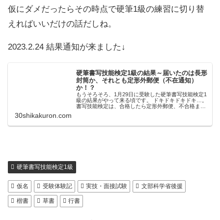
仮にダメだったらその時点で硬筆1級の練習に切り替
えればいいだけの話だしね。
2023.2.24 結果通知が来ました↓
硬筆書写技能検定1級の結果～届いたのは長形
封筒か、それとも定形外郵便（不在通知）
か！？
もうそろそろ、1月29日に受験した硬筆書写技能検定1
級の結果がやって来る頃です。 ドキドキドキドキ…。
書写技能検定は、合格したら定形外郵便、不合格また
は科目合格の時は長形封筒で結果通知が送られてきま
30shikakuron.com
す。 ただ定形外郵便といっても、2級まで...
硬筆書写技能検定1級
仮名
受験体験記
実技・面接試験
文部科学省後援
楷書
草書
行書