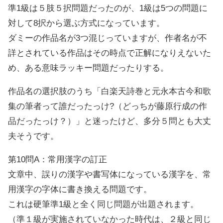
準1級は５肢５択問題だったのが、1級は5つの問題に
対して8択から選ぶ方式になっています。
ダミーの作品名が3つ混じっていますが、作者名が不
詳とされている作品はその時点で正解になりえないた
め、ある意味ラッキー問題だったりする。
作品名の選択肢のうち「白楽天詩巻と元永本古今和歌
集の筆者って誰だったっけ?（どっちが藤原行成の作
品だったっけ？）」と迷ったけど、多分５問とも大丈
夫そうです。
第10問A：常用漢字の訂正
文章中、誤りの漢字や書写体になっている漢字を、常
用漢字の字体に書き換える問題です。
これは硬筆準1級と全く同じ問題が出題されます。
（準１級が実施されていなかった時代は、２級と同じ