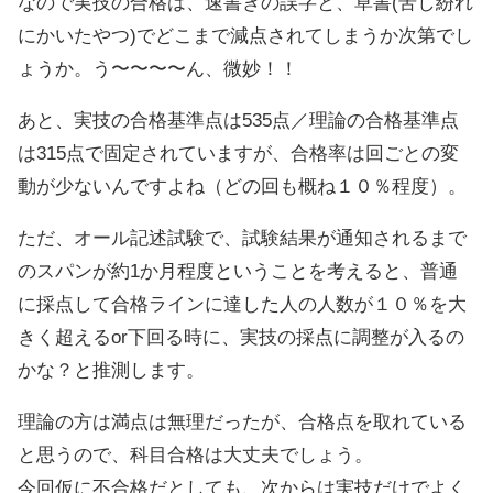
なので実技の合格は、速書きの誤字と、草書(苦し紛れ
にかいたやつ)でどこまで減点されてしまうか次第でし
ょうか。う〜〜〜〜ん、微妙！！
あと、実技の合格基準点は535点／理論の合格基準点
は315点で固定されていますが、合格率は回ごとの変
動が少ないんですよね（どの回も概ね１０％程度）。
ただ、オール記述試験で、試験結果が通知されるまで
のスパンが約1か月程度ということを考えると、普通
に採点して合格ラインに達した人の人数が１０％を大
きく超えるor下回る時に、実技の採点に調整が入るの
かな？と推測します。
理論の方は満点は無理だったが、合格点を取れている
と思うので、科目合格は大丈夫でしょう。
今回仮に不合格だとしても、次からは実技だけでよく