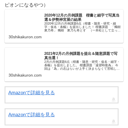
ピオンになるやつ）
2020年12月の月例課題 楷書と細字で写真当
選＆伊勢神宮展の結果
2020年12月の月例課題6点（楷書・随意・研究・細
字・仮名・条幅）を提出しました！ 楷書課題 「獨樹
衆乃奇」 獨樹 衆乃ち奇とす （一本松として立って
いると 誰もが始めて素晴らしいと評価する） 陶淵
30shikakuron.com
明・飲酒二十首 其の八より 「樹」は誤字...
2021年2月の月例課題を提出＆随意課題で写
真当選！
2月の月例課題6点（楷書・随意・研究・仮名・細字・
条幅）を提出しました。 楷書課題「遠望時復為」 今
回は「為」の左はらいが上手く決まらなくて苦戦しま
した。 本当はもう少し線の太さに変化をつけたかった
30shikakuron.com
けど…うーむ。 あと、遠・望が縦長になって...
Amazonで詳細を見る
Amazonで詳細を見る