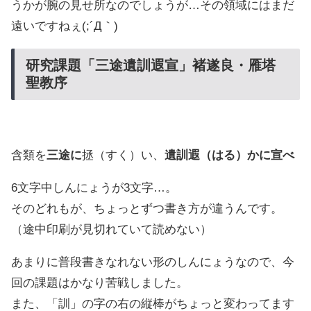
うかが腕の見せ所なのでしょうが…その領域にはまだ
遠いですねぇ(;´Д｀)
研究課題「三途遺訓遐宣」褚遂良・雁塔
聖教序
含類を
三途に
拯（すく）い、
遺訓遐（はる）かに宣べ
6文字中しんにょうが3文字…。
そのどれもが、ちょっとずつ書き方が違うんです。
（途中印刷が見切れていて読めない）
あまりに普段書きなれない形のしんにょうなので、今
回の課題はかなり苦戦しました。
また、「訓」の字の右の縦棒がちょっと変わってます