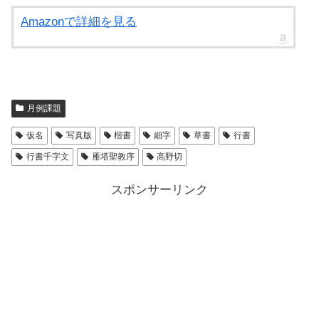
Amazonで詳細を見る
月例課題
仮名
写真版
楷書
細字
草書
行書
行書千字文
雁塔聖教序
高野切
スポンサーリンク