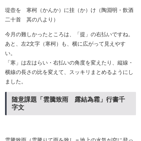
堤壺を 寒柯（かんか）に挂（か）け（陶淵明・飲酒
二十首 其の八より）
今月の難しかったところは、「提」の右払いですね。
あと、左2文字（寒柯）も、横に広がって見えやす
い。
「寒」は左はらい・右払いの角度を変えたり、縦線・
横線の長さの比を変えて、スッキリまとめるようにし
ました。
随意課題「雲騰致雨 露結為霜」行書千
字文
雲騰致雨（雲騰りて雨を致し＝地上の水気が空に登っ