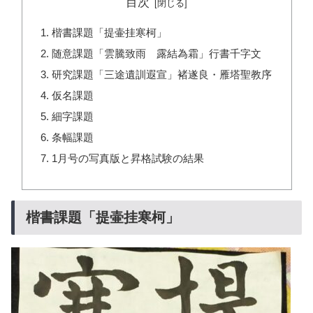
目次
楷書課題「提壷挂寒柯」
随意課題「雲騰致雨 露結為霜」行書千字文
研究課題「三途遺訓遐宣」褚遂良・雁塔聖教序
仮名課題
細字課題
条幅課題
1月号の写真版と昇格試験の結果
楷書課題「提壷挂寒柯」