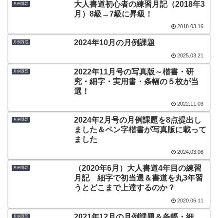
大人書道初心者の練習月記（2018年3
月例課題
月）8級→7級に昇級！
2018.03.16
2024年10月の月例課題
月例課題
2025.03.21
2022年11月号の写真版～楷書・研
月例課題
究・細字・実用書・条幅の５枚が当
選！
2022.11.03
2024年2月号の月例課題を8点提出し
月例課題
ました＆ペン字楷書が写真版に載って
ました
2024.03.06
（2020年6月）大人書道4年目の練習
月例課題
月記 細字で初当選＆書道を丸3年習
うとどこまで上達するのか？
2020.06.11
2021年12月の月例課題＆条幅・細
月例課題