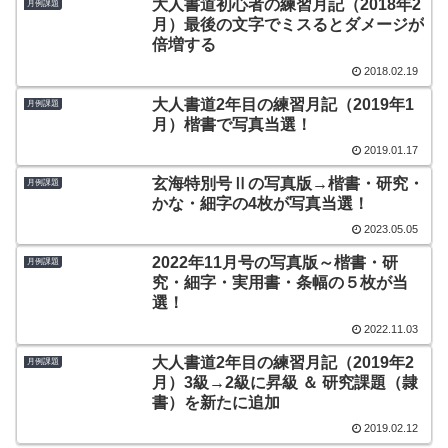
大人書道初心者の練習月記（2018年2
月例課題
月）最後の文字でミスるとダメージが
倍増する
2018.02.19
大人書道2年目の練習月記（2019年1
月例課題
月）楷書で写真当選！
2019.01.17
玄海特別号Ⅱの写真版→楷書・研究・
月例課題
かな・細字の4枚が写真当選！
2023.05.05
2022年11月号の写真版～楷書・研
月例課題
究・細字・実用書・条幅の５枚が当
選！
2022.11.03
大人書道2年目の練習月記（2019年2
月例課題
月）3級→2級に昇級 ＆ 研究課題（隷
書）を新たに追加
2019.02.12