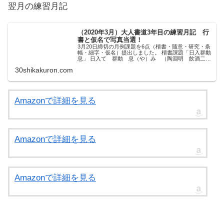
翌月の練習月記
（2020年3月）大人書道3年目の練習月記 行
書と仮名で写真当選！
3月20日締切の月例課題を6点（楷書・随意・研究・条
幅・細字・仮名）提出しました。 楷書課題「日入群動
息」 日入て 群動 息（や）み （陶淵明 飲酒二十
首其の七より） 今月は比較的画数が少な目で、難易度
30shikakuron.com
はそれほど高くなかったと思います。 た...
Amazonで詳細を見る
Amazonで詳細を見る
Amazonで詳細を見る