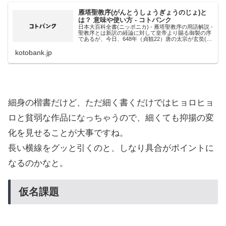
雁塔聖教序(がんとうしょうぎょうのじょ)と
は？ 意味や使い方 - コトバンク
日本大百科全書(ニッポニカ) - 雁塔聖教序の用語解説 -
聖教序とは新訳の経論に対して皇帝より賜る御製の序
であるが、今日、648年（貞観22）唐の太宗が玄奘(げ
んじょう)の懇請によってつくった「大唐三蔵聖教
序」がもっとも著名である。このと...
kotobank.jp
細身の楷書だけど、ただ細く書くだけではヒョロヒョ
ロと貧弱な作品になっちゃうので、細くても抑揚の変
化を見せることが大事ですね。
長い横線をグッと引くのと、しなり具合がポイントに
なるのかなと。
仮名課題