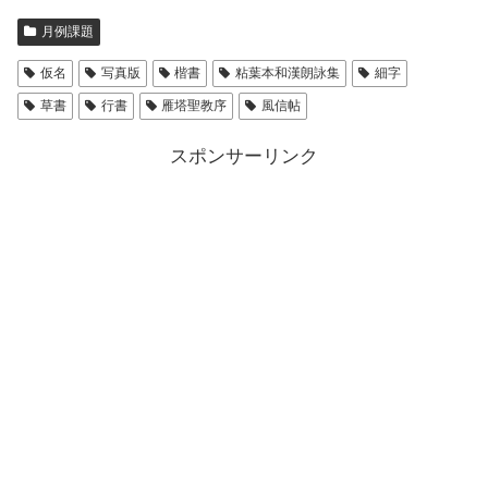
月例課題
仮名
写真版
楷書
粘葉本和漢朗詠集
細字
草書
行書
雁塔聖教序
風信帖
スポンサーリンク