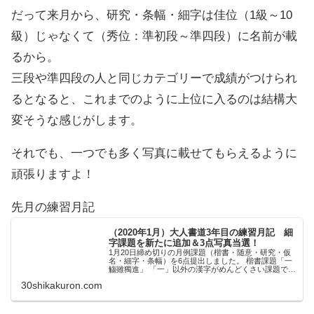
だって来月から、研究・条幅・細字は佳位（1級～10
級）じゃなくて（秀位：準初段～準四段）に名前が載
るから。
三段や準四段の人と同じカテゴリーで成績がつけられ
るとなると、これまでのように上位に入るのは結構大
変そうな感じがします。
それでも、一つでも多く写真に載せてもらえるように
頑張りますよ！
先月の練習月記
（2020年1月）大人書道3年目の練習月記 細
字課題を新たに追加＆3点写真当選！
1月20日締め切りの月例課題（楷書・随意・研究・仮
名・細字・条幅）を6点提出しました。 楷書課題「一
觴雖獨進」 「一」以外の漢字がめんどくさい課題であ
る（笑） 今はあまり苦戦しなくなりましたが、獣（け
30shikakuron.com
もの）偏やしんにょうなどは、下位級の時だ...