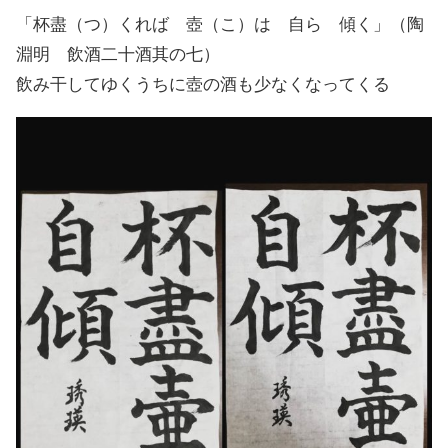
「杯盡（つ）くれば 壺（こ）は 自ら 傾く」（陶
淵明 飲酒二十酒其の七）
飲み干してゆくうちに壺の酒も少なくなってくる