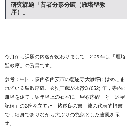
研究課題「昔者分形分蹟（雁塔聖教
序）」
今月から課題の内容が変わりまして、2020年は「雁塔
聖教序」の臨書です。
参考：中国，陝西省西安市の慈恩寺大雁塔にはめこま
れている聖教序碑。玄奘三蔵が永徴3 (652) 年，寺内に
雁塔を建て，翌年塔上の石室に「聖教序碑」と「述聖
記碑」の2碑を立てた。褚遂良の書。彼の代表的楷書
で，細身でありながら大ぶりの悠然とした書風を示
す。