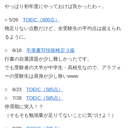
やっぱり初年度にやっておけば良かったわ～。
○ 5/26
TOEIC（600点）
物足りない点数だけど、全受験生の平均点は超えられ
るように。
○ 6/18
毛筆書写技能検定３級
行書の自運課題が少し難しかったです。
でも受験者の大半が中学生・高校生なので、アラフォ
ーの受験生は肩身が少し狭いwww
○ 6/23
TOEIC（585点）
○ 7/28
TOEIC（585点）
停滞期に突入！？
（そもそも勉強量が足りてないことに気づけよ！）