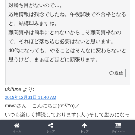
対勝ち目がないので…。
応用情報は残念でしたね。午後試験で不合格となる
と、結構凹みますね。
難関資格は簡単にとれないからこそ難関資格なの
で、それほど落ち込む必要はないと思います。
40代になっても、やることはそんなに変わらないと
思うけど、まぁほどほどに頑張ります。
返信
ukifune
より:
2019年12月31日 11:40 AM
miwaさん こんにちは(o^∇^o)ノ
いつも楽しく拝読しております(-人-)そして励みになっ
ています
（当方取得するレベルは3級等でmiwaさんには全然及
ホーム
シェア
トップ
サイドバー