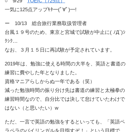
○ 9/29
TOEIC（725点）
一気に125点アップｷﾀ━(ﾟ∀ﾟ)━!
ー 10/13 総合旅行業務取扱管理者
台風１９号のため、東京と宮城で試験が中止に( ﾉД`)ｼ
ｸｼｸ…
なお、３月１５日に再試験が予定されています。
2019年は、勉強に使える時間の大半を、英語と書道の
練習に費やした年となりました。
資格マニアらしからぬ一年である（笑）
減った勉強時間の振り分け先は書道の練習と太極拳の
練習時間なので、自分比では決して怠けていたわけで
はない（と思いたい）w
ただ、一言で英語の勉強をするといっても、「英語ペ
ラペラのバイリンガルを目指すぞ！」という目標で