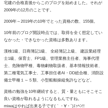
宅建の合格直後からこのブログを始めました。それが
2009年の12月のことです。
2009年～2019年の10年でとった資格の数、155個。
10年前のブログ開設時点では、取得を全く想定してい
なかった・できなかった資格は多数あります。
漢検1級、日商簿記1級、 全経簿記上級、 建設業経理
士1級、保育士、FP1級、管理業務主任者、海事代理
士、危険物甲種、毒物劇物取扱者、基本情報技術者、
第二種電気工事士、工事担任者AI・DD総合種、消防設
備士甲種１～５類、小型船舶操縦免許などなど。
資格の勉強を10年継続すると、質・量ともにそこそこ
良い資格が取れるようになるもんですね。
miwaはやれば出来る子です(｀・∀・´)ｴｯﾍﾝ!!