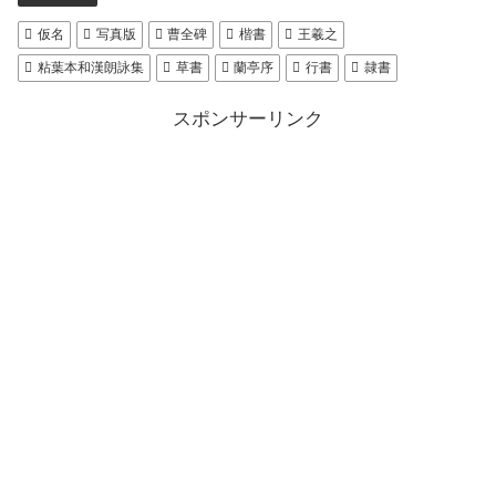
仮名
写真版
曹全碑
楷書
王羲之
粘葉本和漢朗詠集
草書
蘭亭序
行書
隷書
スポンサーリンク