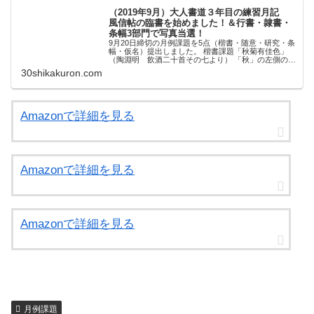
（2019年9月）大人書道３年目の練習月記
風信帖の臨書を始めました！＆行書・隷書・
条幅3部門で写真当選！
9月20日締切の月例課題を5点（楷書・随意・研究・条
幅・仮名）提出しました。 楷書課題「秋菊有佳色」
（陶淵明 飲酒二十首その七より） 「秋」の左側のの
ぎへんが大きくなりすぎると、右側の火の右払いがう
30shikakuron.com
まく入らなくなってしまいます。 あと、「...
Amazonで詳細を見る
Amazonで詳細を見る
Amazonで詳細を見る
月例課題