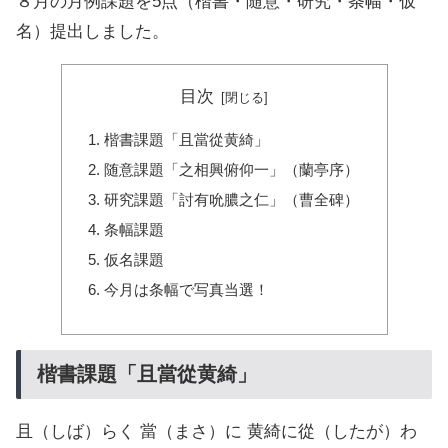
８月の月例課題を5点（楷書・随意・研究・条幅・仮
名）提出しました。
目次
楷書課題「且當從黄綺」
随意課題「之相興俯仰一」（蘭亭序）
研究課題「討有吮膿之仁」（曹全碑）
条幅課題
仮名課題
今月は条幅で写真当選！
楷書課題「且當從黄綺」
且（しば）らく 當（まさ）に 黄綺に從（したが）わ