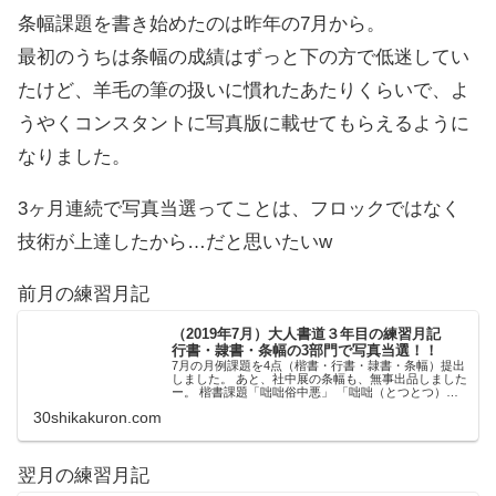
条幅課題を書き始めたのは昨年の7月から。
最初のうちは条幅の成績はずっと下の方で低迷してい
たけど、羊毛の筆の扱いに慣れたあたりくらいで、よ
うやくコンスタントに写真版に載せてもらえるように
なりました。
3ヶ月連続で写真当選ってことは、フロックではなく
技術が上達したから…だと思いたいw
前月の練習月記
（2019年7月）大人書道３年目の練習月記
行書・隷書・条幅の3部門で写真当選！！
7月の月例課題を4点（楷書・行書・隷書・条幅）提出
しました。 あと、社中展の条幅も、無事出品しました
ー。 楷書課題「咄咄俗中悪」 「咄咄（とつとつ）
俗中の悪」陶淵明・飲酒第六より パッと見はそんなに
30shikakuron.com
難しくなさそうに見えますが、実際に書いて...
翌月の練習月記